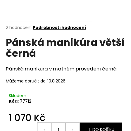
a
j
í
Průměrné
2 hodnocení
Podrobnosti hodnocení
t
hodnocení
?
Pánská manikúra větší
produktu
je
černá
5,0
z
5
hvězdiček.
HLEDAT
Pánská manikúra v matném provedení černá
Můžeme doručit do:
10.8.2026
D
Skladem
o
Kód:
77712
p
o
1 070 Kč
r
u
Měrná
DO KOŠÍKU
cena: