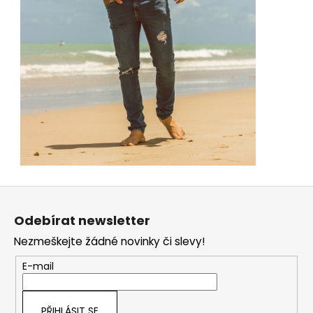
Z
á
Odebírat newsletter
p
Nezmeškejte žádné novinky či slevy!
a
t
E-mail
í
PŘIHLÁSIT SE