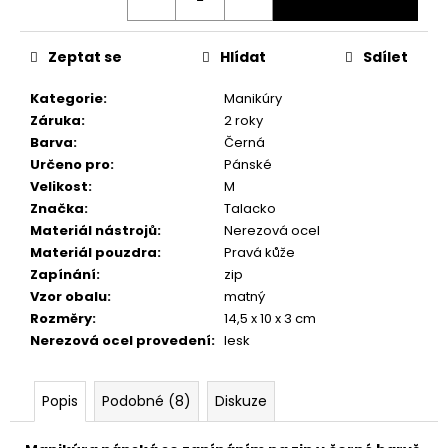
č
u
j
Zeptat se
Hlídat
Sdílet
e
m
Kategorie
:
Manikúry
e
Záruka
:
2 roky
Barva
:
Černá
Určeno pro
:
Pánské
Velikost
:
M
Značka
:
Talacko
Materiál nástrojů
:
Nerezová ocel
Materiál pouzdra
:
Pravá kůže
Zapínání
:
zip
Vzor obalu
:
matný
Rozměry
:
14,5 x 10 x 3 cm
Nerezová ocel provedení
:
lesk
Popis
Podobné (8)
Diskuze