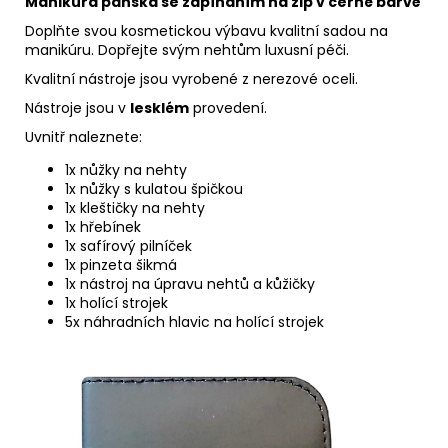
Manikúra pánská se zapínáním na zip v černé barvě
Doplňte svou kosmetickou výbavu kvalitní sadou na
manikúru. Dopřejte svým nehtům luxusní péči.
Kvalitní nástroje jsou vyrobené z nerezové oceli.
Nástroje jsou v
lesklém
provedení.
Uvnitř naleznete:
1x nůžky na nehty
1x nůžky s kulatou špičkou
1x kleštičky na nehty
1x hřebínek
1x safírový pilníček
1x pinzeta šikmá
1x nástroj na úpravu nehtů a kůžičky
1x holící strojek
5x náhradních hlavic na holící strojek