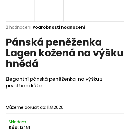
a
j
í
Průměrné
2 hodnocení
Podrobnosti hodnocení
t
hodnocení
?
Pánská peněženka
produktu
je
Lagen kožená na výšku
5,0
z
hnědá
5
hvězdiček.
HLEDAT
Elegantní pánská peněženka na výšku z
prvotřídní kůže
D
o
p
Můžeme doručit do:
11.8.2026
o
r
Skladem
u
Kód:
13481