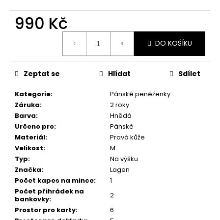
č
u
990 Kč
j
e
Měrná
m
DO KOŠÍKU
cena:
e
Zeptat se
Hlídat
Sdílet
Kategorie
:
Pánské peněženky
Záruka
:
2 roky
Barva
:
Hnědá
Určeno pro
:
Pánské
Materiál
:
Pravá kůže
Velikost
:
M
Typ
:
Na výšku
Značka
:
Lagen
Počet kapes na mince
:
1
Počet přihrádek na
2
bankovky
:
Prostor pro karty
:
6