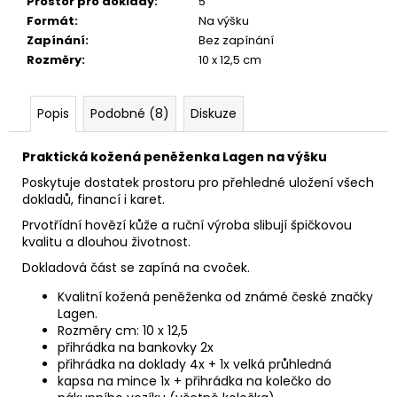
Prostor pro doklady
:
5
Formát
:
Na výšku
Zapínání
:
Bez zapínání
Rozměry
:
10 x 12,5 cm
Popis
Podobné (8)
Diskuze
Praktická kožená peněženka Lagen na výšku
Poskytuje dostatek prostoru pro přehledné uložení všech
dokladů, financí i karet.
Prvotřídní hovězí kůže a ruční výroba slibují špičkovou
kvalitu a dlouhou životnost.
Dokladová část se zapíná na cvoček.
Kvalitní kožená peněženka od známé české značky
Lagen.
Rozměry cm: 10 x 12,5
přihrádka na bankovky 2x
přihrádka na doklady 4x + 1x velká průhledná
kapsa na mince 1x + přihrádka na kolečko do