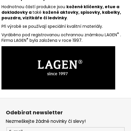
Hodnotnou částí produkce jsou
kožené klíčenky, etue a
dokladovky a
také
kožené aktovky, spisovky, kabelky,
pouzdra, vizitkáře či ledvinky
.
Při výrobě se používají speciální kvalitní materiály.
®
Vyráběno pod registrovanou ochrannou známkou LAGEN
.
®
Firma LAGEN
byla založena v roce 1997.
Z
á
Odebírat newsletter
p
Nezmeškejte žádné novinky či slevy!
a