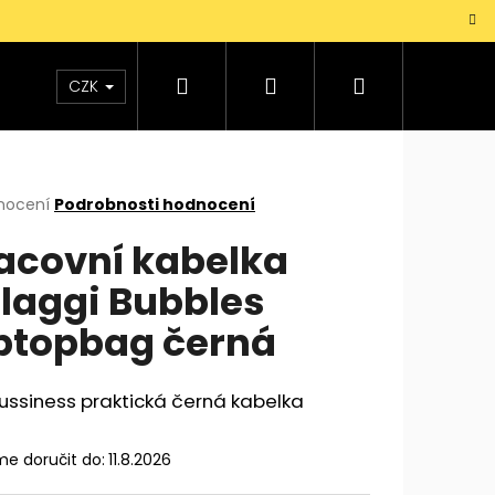
Hledat
Přihlášení
Nákupní
TAŠKY
VŮNĚ
DOPLŇKY
Dárky pro mu
CZK
košík
rné
nocení
Podrobnosti hodnocení
cení
acovní kabelka
ktu
laggi Bubbles
ptopbag černá
ček.
ussiness praktická černá kabelka
e doručit do:
11.8.2026