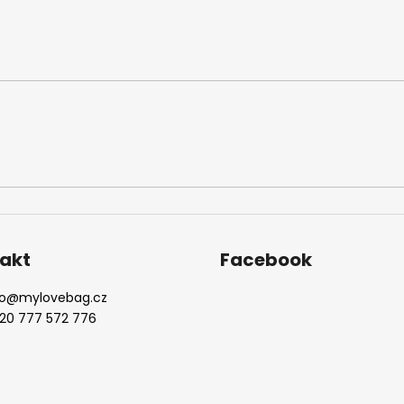
akt
Facebook
o
@
mylovebag.cz
20 777 572 776