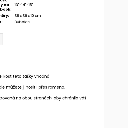
kost
y na
13"-14"-15"
ebook
:
měry
:
38 x 36 x 10 cm
a
:
Bubbles
elikost této tašky vhodná!
e můžete ji nosit i přes rameno.
lstrovaná na obou stranách, aby chránila váš