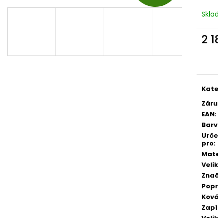
D
Skl
A
2 
Měr
cena
R
Kate
M
Záru
EAN
:
Bar
Urč
A
pro
:
Mate
Veli
Zna
Pop
Ková
Zapí