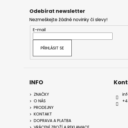
Z
á
Odebírat newsletter
p
Nezmeškejte žádné novinky či slevy!
a
t
E-mail
í
PŘIHLÁSIT SE
INFO
Kont
ZNAČKY
inf
O NÁS
+4
PRODEJNY
KONTAKT
DOPRAVA A PLATBA
VRÁCENÍ ZBOŽÍ A REKLAMACE