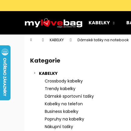
K
Přejít
na
o
obsah
Zpět
Zpět
š
KABELKY
B
do
do
í
k
obchodu
obchodu
Domů
KABELKY
Dámské tašky na notebook
P
o
Kategorie
Přeskočit
s
kategorie
t
KABELKY
r
Crossbody kabelky
a
Trendy kabelky
n
Dámské sportovní tašky
n
Kabelky na telefon
í
Business kabelky
p
Popruhy na kabelky
a
Nákupní tašky