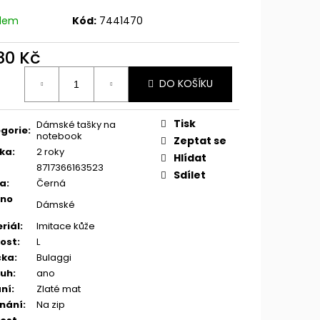
adem
Kód:
7441470
180 Kč
ná
DO KOŠÍKU
:
Tisk
Dámské tašky na
gorie
:
notebook
Zeptat se
ka
:
2 roky
Hlídat
8717366163523
Sdílet
va
:
Černá
eno
Dámské
riál
:
Imitace kůže
kost
:
L
čka
:
Bulaggi
ruh
:
ano
ní
:
Zlaté mat
nání
:
Na zip