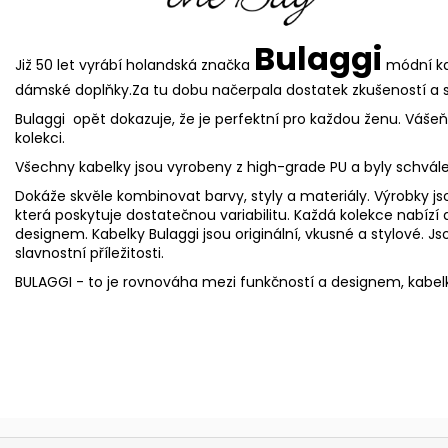
Bulaggi
Již 50 let vyrábí holandská značka
módní kab
dámské doplňky.Za tu dobu načerpala dostatek zkušeností a 
Bulaggi opět dokazuje, že je perfektní pro každou ženu. Vášeň 
kolekci.
Všechny kabelky jsou vyrobeny z high-grade PU a byly schvál
Dokáže skvěle kombinovat barvy, styly a materiály. Výrobky jso
která poskytuje dostatečnou variabilitu. Každá kolekce nabí
designem. Kabelky Bulaggi jsou originální, vkusné a stylové. J
slavnostní příležitosti.
BULAGGI - to je rovnováha mezi funkčností a designem, kabelk