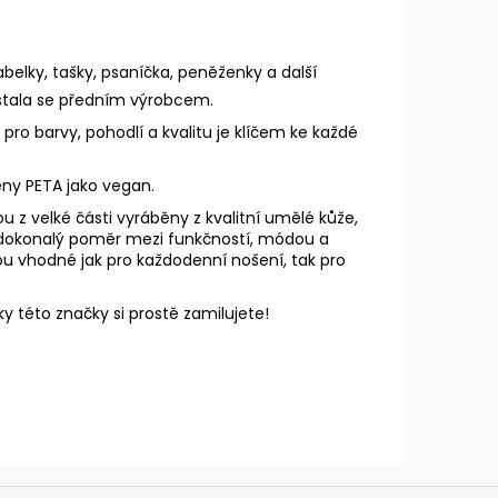
elky, tašky, psaníčka, peněženky a další
stala se předním výrobcem.
pro barvy, pohodlí a kvalitu je klíčem ke každé
eny PETA jako vegan.
u z velké části vyráběny z kvalitní umělé kůže,
zí dokonalý poměr mezi funkčností, módou a
sou vhodné jak pro každodenní nošení, tak pro
y této značky si prostě zamilujete!