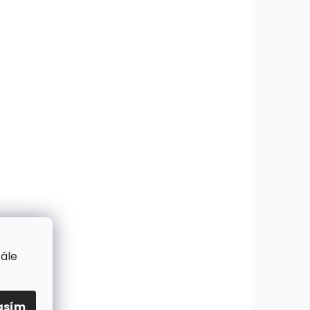
tále
asím