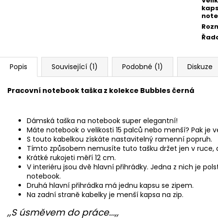
Veli
kaps
not
Roz
Řad
Popis
Související (1)
Podobné (1)
Diskuze
Pracovní notebook taška z kolekce Bubbles černá
Dámská taška na notebook super elegantní!
Máte notebook o velikosti 15 palců nebo menší? Pak je v
S touto kabelkou získáte nastavitelný ramenní popruh.
Tímto způsobem nemusíte tuto tašku držet jen v ruce, al
Krátké rukojeti měří 12 cm.
V interiéru jsou dvě hlavní přihrádky. Jedna z nich je po
notebook.
Druhá hlavní přihrádka má jednu kapsu se zipem.
Na zadní straně kabelky je menší kapsa na zip.
,,S úsměvem do práce...,,