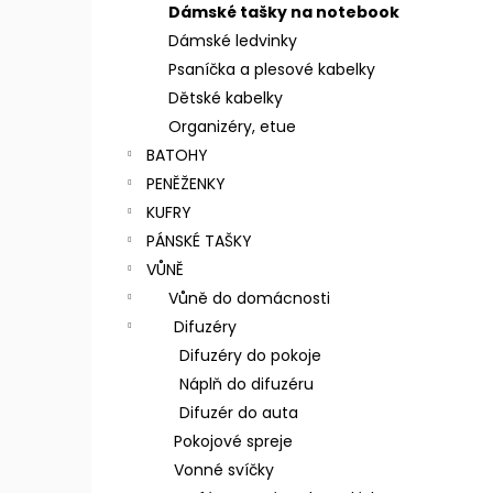
n
Dámské tašky na notebook
e
Dámské ledvinky
l
Psaníčka a plesové kabelky
Dětské kabelky
Organizéry, etue
BATOHY
PENĚŽENKY
KUFRY
PÁNSKÉ TAŠKY
VŮNĚ
Vůně do domácnosti
Difuzéry
Difuzéry do pokoje
Náplň do difuzéru
Difuzér do auta
Pokojové spreje
Vonné svíčky