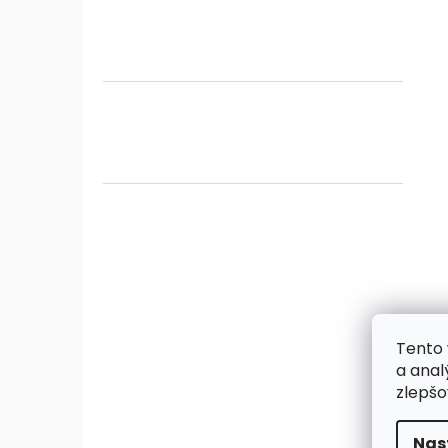
Tento 
a anal
zlepšo
Nas