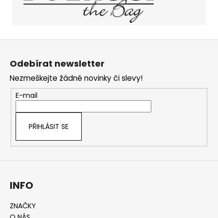
Z
á
Odebírat newsletter
p
Nezmeškejte žádné novinky či slevy!
a
t
E-mail
í
PŘIHLÁSIT SE
INFO
ZNAČKY
O NÁS