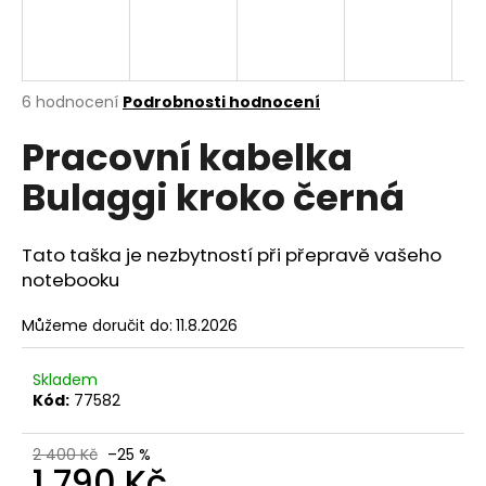
A
a
j
R
í
M
Průměrné
6 hodnocení
Podrobnosti hodnocení
t
hodnocení
?
A
Pracovní kabelka
produktu
je
Bulaggi kroko černá
4,8
z
5
hvězdiček.
HLEDAT
Tato taška je
nezbytností při přepravě vašeho
notebooku
Můžeme doručit do:
11.8.2026
D
o
Skladem
p
Kód:
77582
o
r
2 400 Kč
–25 %
u
1 790 Kč