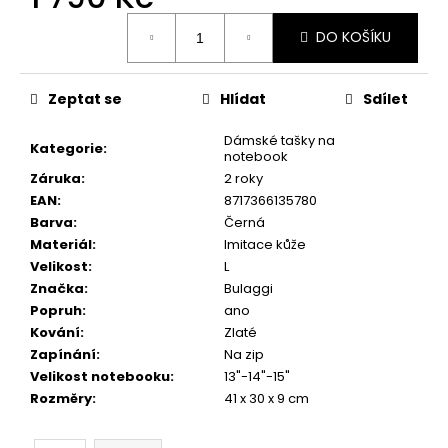
č
Měrná
u
DO KOŠÍKU
cena:
j
e
m
Zeptat se
Hlídat
Sdílet
e
Dámské tašky na
Kategorie
:
notebook
Záruka
:
2 roky
EAN
:
8717366135780
Barva
:
Černá
Materiál
:
Imitace kůže
Velikost
:
L
Značka
:
Bulaggi
Popruh
:
ano
Kování
:
Zlaté
Zapínání
:
Na zip
Velikost notebooku
:
13"-14"-15"
Rozměry
:
41 x 30 x 9 cm