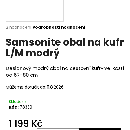
a
j
í
Průměrné
2 hodnocení
Podrobnosti hodnocení
t
hodnocení
?
Samsonite obal na kufr
produktu
je
L/M modrý
5,0
z
5
hvězdiček.
HLEDAT
Designový modrý obal na cestovní kufry velikosti
od 67-80 cm
Můžeme doručit do:
11.8.2026
D
o
Skladem
p
Kód:
78339
o
r
1 199 Kč
u