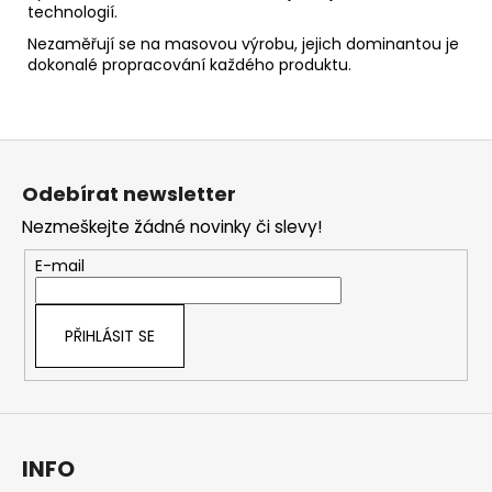
technologií.
Nezaměřují se na masovou výrobu, jejich dominantou je
dokonalé propracování každého produktu.
Z
á
Odebírat newsletter
p
Nezmeškejte žádné novinky či slevy!
a
t
E-mail
í
PŘIHLÁSIT SE
INFO