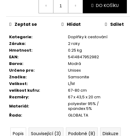
č
Měrná
DO KOŠÍKU
cena:
u
j
e
Zeptat se
Hlídat
Sdílet
m
e
Kategorie
:
Doplňky k cestování
Záruka
:
2 roky
Hmotnost
:
0.25 kg
EAN
:
5414847952982
Barva
:
Modrá
Určeno pro
:
Unisex
Značka
:
Samsonite
Velikost
:
L/M
velikost kufru
:
67-80 cm
Rozměry
:
67 x 43,5 x 20 cm
polyester 95% /
Materiál
:
spandex 5%
Řada
:
GLOBAL TA
Popis
Související (3)
Podobné (8)
Diskuze