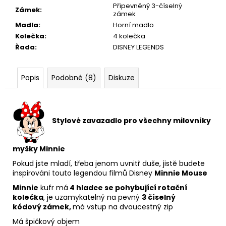
Připevněný 3-číselný
Zámek
:
zámek
Madla
:
Horní madlo
Kolečka
:
4 kolečka
Řada
:
DISNEY LEGENDS
Popis
Podobné (8)
Diskuze
Stylové zavazadlo pro všechny milovníky
myšky Minnie
Pokud jste mladí, třeba jenom uvnitř duše, jistě budete
inspirováni touto legendou filmů Disney
Minnie Mouse
Minnie
kufr má
4 hladce se pohybující rotační
kolečka
, je uzamykatelný na pevný
3 číselný
kódový zámek,
má vstup na dvoucestný zip
Má špičkový objem