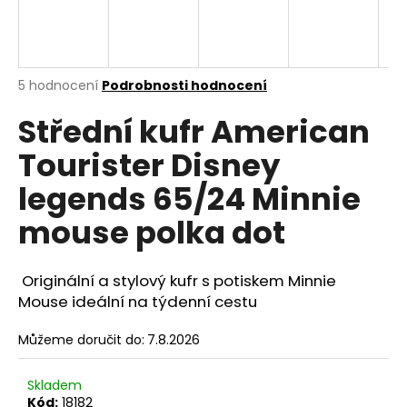
A
a
j
R
í
M
Průměrné
5 hodnocení
Podrobnosti hodnocení
t
hodnocení
?
Střední kufr American
produktu
A
je
Tourister Disney
4,6
z
legends 65/24 Minnie
5
hvězdiček.
HLEDAT
mouse polka dot
Originální a stylový kufr s potiskem Minnie
D
Mouse ideální na týdenní cestu
o
p
Můžeme doručit do:
7.8.2026
o
r
Skladem
u
Kód:
18182