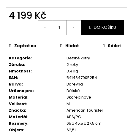
č
u
4 199 Kč
j
e
Měrná
m
DO KOŠÍKU
cena:
e
Zeptat se
Hlídat
Sdílet
Kategorie
:
Dětské kufry
Záruka
:
2 roky
Hmotnost
:
3.4 kg
EAN
:
5414847905254
Barva
:
Barevná
Určeno pro
:
Dětské
Materiál
:
Skořepinové
Velikost
:
M
Značka
:
American Tourister
Materiál
:
ABS/PC
Rozměry
:
65 x 45.5 x 27.5 cm
Objem
:
62,5 L