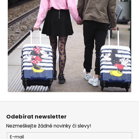
Z
á
Odebírat newsletter
p
Nezmeškejte žádné novinky či slevy!
a
t
E-mail