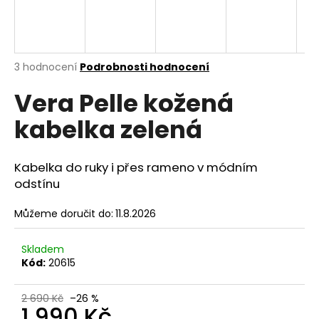
A
a
j
R
í
M
Průměrné
3 hodnocení
Podrobnosti hodnocení
t
hodnocení
?
A
Vera Pelle kožená
produktu
je
kabelka zelená
5,0
z
5
hvězdiček.
HLEDAT
Kabelka do ruky i přes rameno v módním
odstínu
Můžeme doručit do:
11.8.2026
D
o
Skladem
p
Kód:
20615
o
r
2 690 Kč
–26 %
u
1 990 Kč