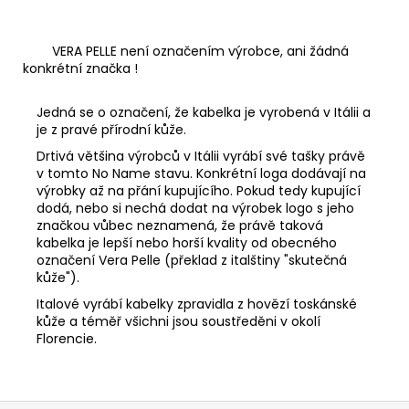
VERA PELLE není označením výrobce, ani žádná
konkrétní značka !
Jedná se o označení, že kabelka je vyrobená v Itálii a
je z pravé přírodní kůže.
Drtivá většina výrobců v Itálii vyrábí své tašky právě
v tomto No Name stavu. Konkrétní loga dodávají na
výrobky až na přání kupujícího. Pokud tedy kupující
dodá, nebo si nechá dodat na výrobek logo s jeho
značkou vůbec neznamená, že právě taková
kabelka je lepší nebo horší kvality od obecného
označení Vera Pelle (překlad z italštiny "skutečná
kůže").
Italové vyrábí kabelky zpravidla z hovězí toskánské
kůže a téměř všichni jsou soustředěni v okolí
Florencie.