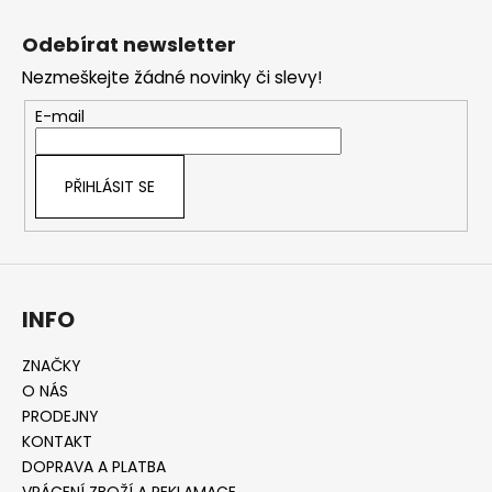
Z
á
Odebírat newsletter
p
Nezmeškejte žádné novinky či slevy!
a
t
E-mail
í
PŘIHLÁSIT SE
INFO
ZNAČKY
O NÁS
PRODEJNY
KONTAKT
DOPRAVA A PLATBA
VRÁCENÍ ZBOŽÍ A REKLAMACE