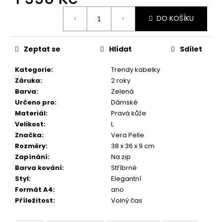
č
Měrná
u
DO KOŠÍKU
cena:
j
e
m
Zeptat se
Hlídat
Sdílet
e
Kategorie
:
Trendy kabelky
Záruka
:
2 roky
Barva
:
Zelená
Určeno pro
:
Dámské
Materiál
:
Pravá kůže
Velikost
:
L
Značka
:
Vera Pelle
Rozměry
:
38 x 36 x 9 cm
Zapínání
:
Na zip
Barva kování
:
Stříbrné
Styl
:
Elegantní
Formát A4
:
ano
Příležitost
:
Volný čas