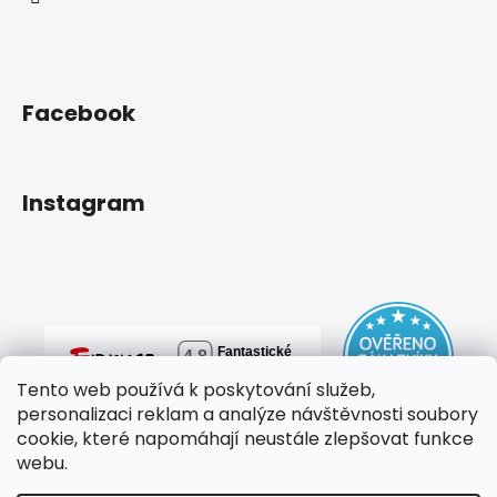
č
u
j
e
m
Facebook
e
Instagram
Tento web používá k poskytování služeb,
personalizaci reklam a analýze návštěvnosti soubory
cookie, které napomáhají neustále zlepšovat funkce
webu.