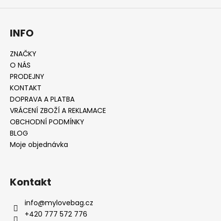
a
j
INFO
í
t
ZNAČKY
?
O NÁS
PRODEJNY
KONTAKT
DOPRAVA A PLATBA
VRÁCENÍ ZBOŽÍ A REKLAMACE
HLEDAT
OBCHODNÍ PODMÍNKY
BLOG
Moje objednávka
D
o
p
Kontakt
o
r
info
@
mylovebag.cz
u
+420 777 572 776