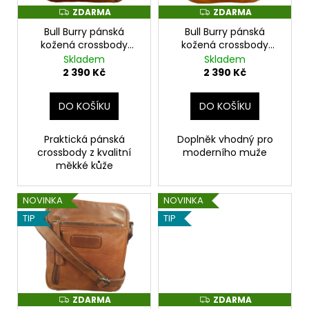
u
r
a
ZDARMA
ZDARMA
Z
Z
k
D
D
o
j
Bull Burry pánská
Bull Burry pánská
t
A
A
R
R
kožená crossbody
kožená crossbody
d
í
ů
M
M
koňaková
koňaková
Skladem
Skladem
A
A
u
t
2 390 Kč
2 390 Kč
k
?
t
DO KOŠÍKU
DO KOŠÍKU
ů
Praktická pánská
Doplněk vhodný pro
crossbody z kvalitní
moderního muže
HLEDAT
měkké kůže
NOVINKA
NOVINKA
D
TIP
TIP
o
p
o
r
u
ZDARMA
ZDARMA
Z
Z
D
D