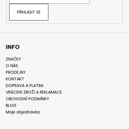
í
p
r
PŘIHLÁSIT SE
v
k
y
v
ý
INFO
p
i
s
ZNAČKY
u
O NÁS
PRODEJNY
KONTAKT
DOPRAVA A PLATBA
VRÁCENÍ ZBOŽÍ A REKLAMACE
OBCHODNÍ PODMÍNKY
BLOG
Moje objednávka