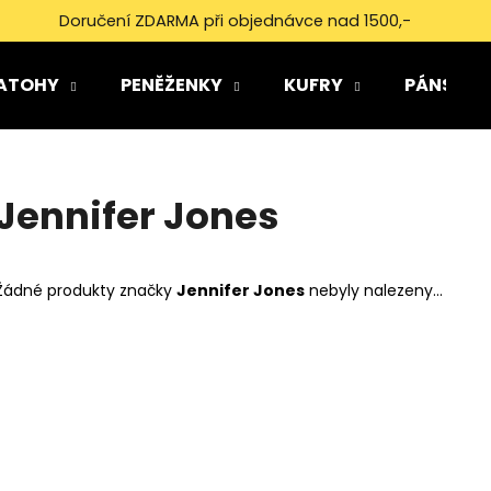
Doručení ZDARMA při objednávce nad 1500,-
ATOHY
PENĚŽENKY
KUFRY
PÁNSKÉ 
Co potřebujete najít?
Jennifer Jones
HLEDAT
Žádné produkty značky
Jennifer Jones
nebyly nalezeny...
Doporučujeme