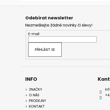
Z
á
Odebírat newsletter
p
Nezmeškejte žádné novinky či slevy!
a
t
E-mail
í
PŘIHLÁSIT SE
INFO
Kont
ZNAČKY
inf
O NÁS
+4
PRODEJNY
KONTAKT