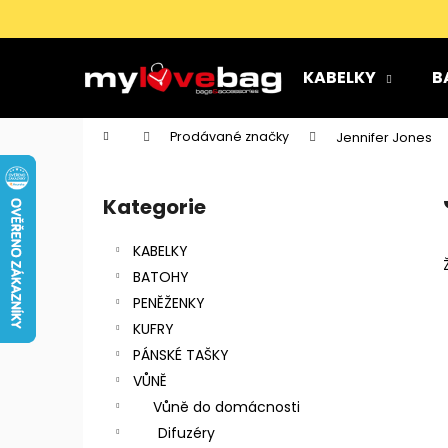
K
Přejít
na
o
obsah
Zpět
Zpět
š
KABELKY
B
do
do
í
k
obchodu
obchodu
Domů
Prodávané značky
Jennifer Jones
P
o
Kategorie
Přeskočit
s
kategorie
t
KABELKY
r
BATOHY
a
PENĚŽENKY
n
KUFRY
n
PÁNSKÉ TAŠKY
í
VŮNĚ
p
Vůně do domácnosti
a
Difuzéry