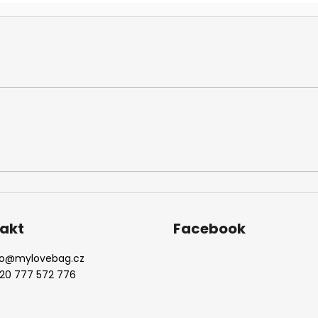
akt
Facebook
o
@
mylovebag.cz
20 777 572 776