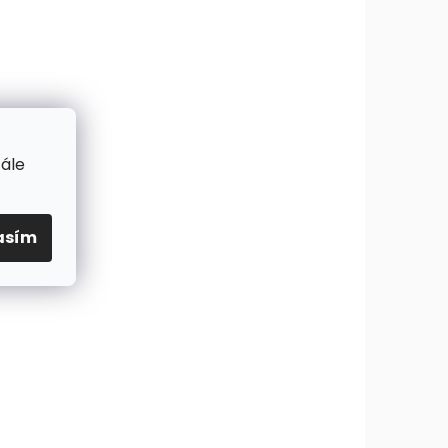
tále
asím