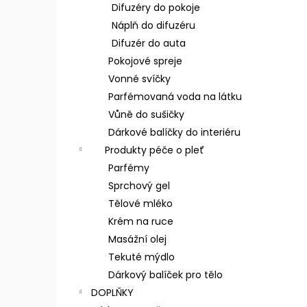
n
Difuzéry do pokoje
e
Náplň do difuzéru
l
Difuzér do auta
Pokojové spreje
Vonné svíčky
Parfémovaná voda na látku
Vůně do sušičky
Dárkové balíčky do interiéru
Produkty péče o pleť
Parfémy
Sprchový gel
Tělové mléko
Krém na ruce
Masážní olej
Tekuté mýdlo
Dárkový balíček pro tělo
DOPLŇKY