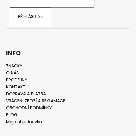
í
č
í
p
u
r
j
PŘIHLÁSIT SE
v
e
k
m
y
e
v
ý
INFO
p
i
s
ZNAČKY
u
O NÁS
PRODEJNY
KONTAKT
DOPRAVA A PLATBA
VRÁCENÍ ZBOŽÍ A REKLAMACE
OBCHODNÍ PODMÍNKY
BLOG
Moje objednávka