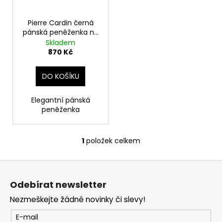
u
r
a
k
o
j
Pierre Cardin černá
t
pánská peněženka na
d
í
ů
široko
Skladem
u
t
870 Kč
k
?
t
DO KOŠÍKU
ů
Elegantní pánská
peněženka
HLEDAT
1
položek celkem
O
v
D
Z
l
o
á
á
p
Odebírat newsletter
d
p
o
a
Nezmeškejte žádné novinky či slevy!
r
a
c
u
t
E-mail