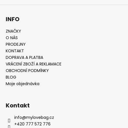
a
j
INFO
í
t
ZNAČKY
?
O NÁS
PRODEJNY
KONTAKT
DOPRAVA A PLATBA
VRÁCENÍ ZBOŽÍ A REKLAMACE
HLEDAT
OBCHODNÍ PODMÍNKY
BLOG
Moje objednávka
D
o
p
Kontakt
o
r
info
@
mylovebag.cz
u
+420 777 572 776