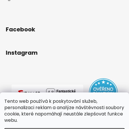
č
u
j
e
m
Facebook
e
Instagram
Tento web používá k poskytování služeb,
personalizaci reklam a analýze návštěvnosti soubory
cookie, které napomáhají neustále zlepšovat funkce
webu.