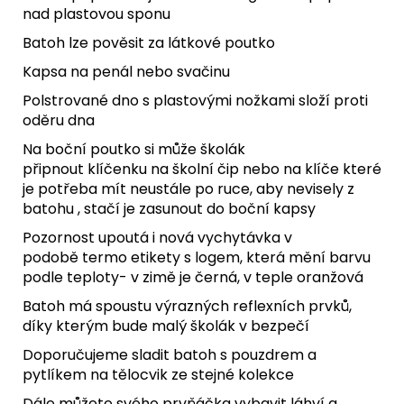
nad plastovou sponu
Batoh lze pověsit za látkové poutko
Kapsa na penál nebo svačinu
Polstrované dno s plastovými nožkami složí proti
oděru dna
Na boční poutko si může školák
připnout
klíčenku
na školní čip nebo na klíče které
je potřeba mít neustále po ruce, aby nevisely z
batohu , stačí je zasunout do boční kapsy
Pozornost upoutá i nová vychytávka v
podobě termo etikety s logem, která mění barvu
podle teploty- v zimě je černá, v teple oranžová
Batoh má spoustu výrazných reflexních prvků,
díky kterým bude malý školák v bezpečí
Doporučujeme sladit batoh s pouzdrem a
pytlíkem na tělocvik ze stejné kolekce
Dále můžete svého prvňáčka vybavit láhví a