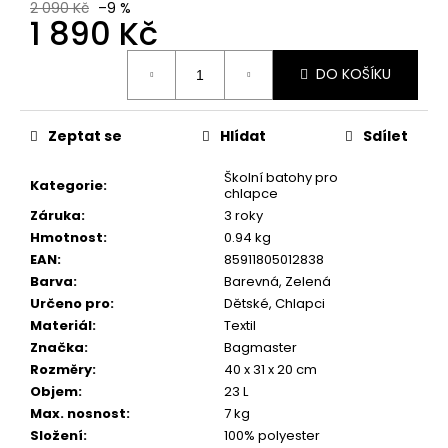
č
2 090 Kč
–9 %
1 890 Kč
u
j
Měrná
e
DO KOŠÍKU
cena:
m
e
Zeptat se
Hlídat
Sdílet
Školní batohy pro
Kategorie
:
chlapce
Záruka
:
3 roky
Hmotnost
:
0.94 kg
EAN
:
85911805012838
Barva
:
Barevná, Zelená
Určeno pro
:
Dětské, Chlapci
Materiál
:
Textil
Značka
:
Bagmaster
Rozměry
:
40 x 31 x 20 cm
Objem
:
23 L
Max. nosnost
:
7 kg
Složení
:
100% polyester