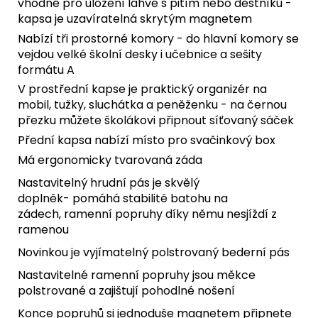
vhodné pro uložení láhve s pitím nebo deštníku -
kapsa je uzavíratelná skrytým magnetem
Nabízí tři prostorné komory - do hlavní komory se
vejdou velké školní desky i učebnice a sešity
formátu A
V prostřední kapse je praktický organizér na
mobil, tužky, sluchátka a peněženku -
na černou
přezku můžete školákovi připnout síťovaný sáček
Přední kapsa nabízí místo pro svačinkový box
Má ergonomicky tvarovaná záda
Nastavitelný hrudní pás je skvělý
doplněk- pomáhá stabilitě batohu na
zádech, ramenní popruhy díky němu nesjíždí z
ramenou
Novinkou je vyjímatelný polstrovaný bederní pás
Nastavitelné ramenní popruhy jsou měkce
polstrované a zajištují pohodlné nošení
Konce popruhů si jednoduše magnetem připnete