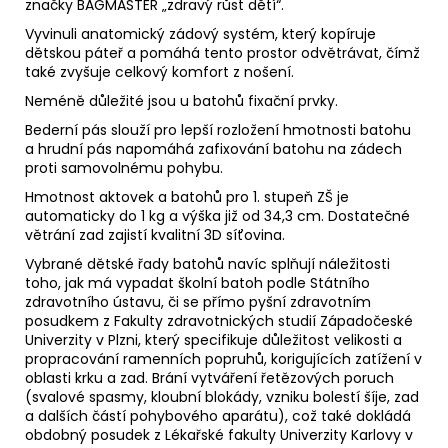
značky BAGMASTER „zdravý růst dětí“.
Vyvinuli anatomický zádový systém, který kopíruje
dětskou páteř a pomáhá tento prostor odvětrávat, čímž
také zvyšuje celkový komfort z nošení.
Neméně důležité jsou u batohů fixační prvky.
Bederní pás slouží pro lepší rozložení hmotnosti batohu
a hrudní pás napomáhá zafixování batohu na zádech
proti samovolnému pohybu.
Hmotnost aktovek a batohů pro 1. stupeň ZŠ je
automaticky do 1 kg a výška již od 34,3 cm. Dostatečné
větrání zad zajistí kvalitní 3D síťovina.
Vybrané dětské řady batohů navíc splňují náležitosti
toho, jak má vypadat školní batoh podle Státního
zdravotního ústavu, či se přímo pyšní zdravotním
posudkem z Fakulty zdravotnických studií Západočeské
Univerzity v Plzni, který specifikuje důležitost velikosti a
propracování ramenních popruhů, korigujících zatížení v
oblasti krku a zad. Brání vytváření řetězových poruch
(svalové spasmy, kloubní blokády, vzniku bolestí šíje, zad
a dalších částí pohybového aparátu), což také dokládá
obdobný posudek z Lékařské fakulty Univerzity Karlovy v