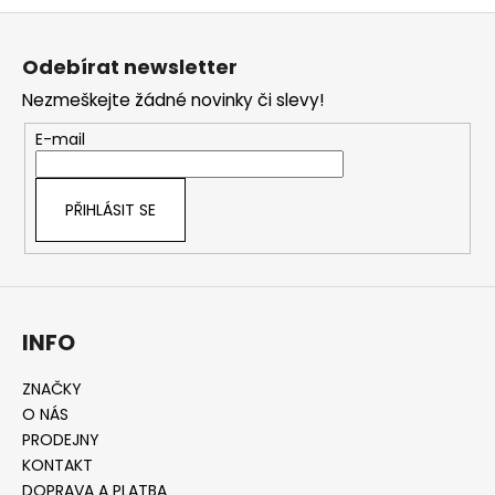
Z
á
Odebírat newsletter
p
Nezmeškejte žádné novinky či slevy!
a
t
E-mail
í
PŘIHLÁSIT SE
INFO
ZNAČKY
O NÁS
PRODEJNY
KONTAKT
DOPRAVA A PLATBA