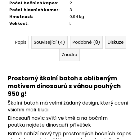
Počet bočních kapes
:
2
Počet hlavních komor
:
3
Hmotnost
:
0,94 kg
Velikost
:
L
Popis
Související (4)
Podobné (8)
Diskuze
Značka
Prostorný školní batoh s oblíbeným
motivem dinosaurů s váhou pouhých
950 g!
Školní batoh má velmi žádaný design, který ocení
všichni malí kluci
Dinosauři navíc svítí ve tmě a na bočním
poutku najdete dinosauří přívěšek
Batoh nabízí nový typ prostorných bočních kapes