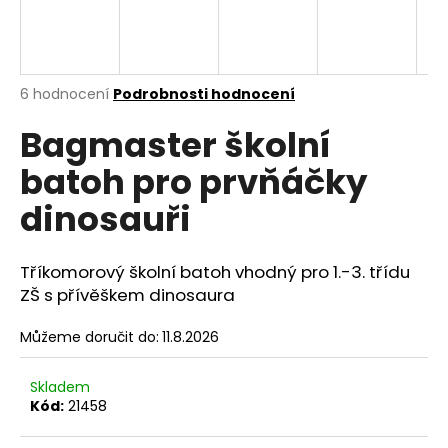
A
a
j
R
í
M
Průměrné
6 hodnocení
Podrobnosti hodnocení
t
hodnocení
?
A
Bagmaster školní
produktu
je
batoh pro prvňáčky
4,7
z
dinosauři
5
hvězdiček.
HLEDAT
Tříkomorový školní batoh
vhodný pro 1.-3. třídu
ZŠ
s přívěškem dinosaura
D
Můžeme doručit do:
11.8.2026
o
p
o
Skladem
r
Kód:
21458
u