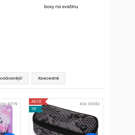
boxy na svačinu
rodávanější
Abecedně
AKCE
Kód:
82179
Kód:
82082
TIP