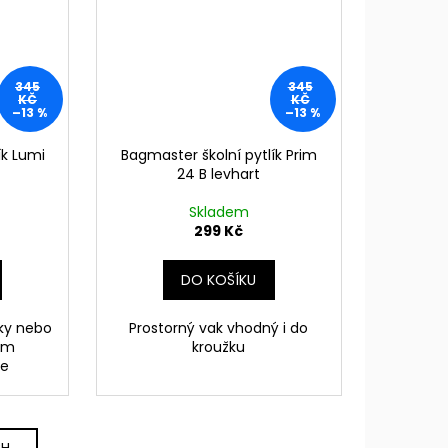
345
345
KČ
KČ
–13 %
–13 %
ík Lumi
Bagmaster školní pytlík Prim
24 B levhart
Skladem
299 Kč
DO KOŠÍKU
vky nebo
Prostorný vak vhodný i do
em
kroužku
če
CH