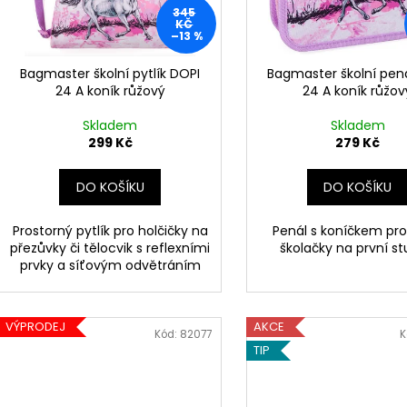
p
345
d
r
KČ
–13 %
u
o
k
d
Bagmaster školní pytlík DOPI
Bagmaster školní pen
t
24 A koník růžový
24 A koník růžov
u
ů
k
Skladem
Skladem
t
299 Kč
279 Kč
ů
DO KOŠÍKU
DO KOŠÍKU
Prostorný pytlík pro holčičky na
Penál s koníčkem pr
přezůvky či tělocvik s reflexními
školačky na první s
prvky a síťovým odvětráním
VÝPRODEJ
AKCE
Kód:
82077
K
TIP