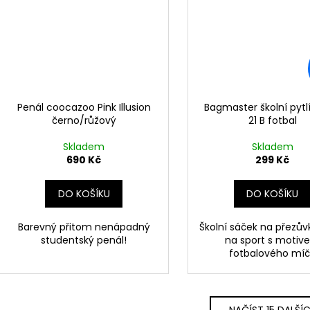
Penál coocazoo Pink Illusion
Bagmaster školní pytl
černo/růžový
21 B fotbal
Skladem
Skladem
690 Kč
299 Kč
DO KOŠÍKU
DO KOŠÍKU
Barevný přitom nenápadný
Školní sáček na přezů
studentský penál!
na sport s motiv
fotbalového mí
NAČÍST 15 DALŠÍ