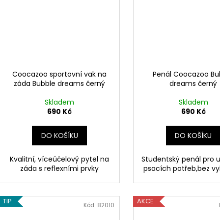
Coocazoo sportovní vak na
Penál Coocazoo Bu
záda Bubble dreams černý
dreams černý
Skladem
Skladem
690 Kč
690 Kč
DO KOŠÍKU
DO KOŠÍKU
Kvalitní, víceúčelový pytel na
Studentský penál pro 
záda s reflexními prvky
psacích potřeb,bez v
TIP
AKCE
Kód:
82010