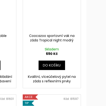
bble
Coocazoo sportovní vak na
záda Tropical night modrý
Skladem
690 Kč
DO KOŠÍKU
ukládání
Kvalitní, víceúčelový pytel na
ybavení
záda s reflexními prvky
AKCE
Kód:
81601
Kód:
81597
TIP