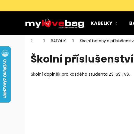
K
Přejít
na
o
obsah
Zpět
Zpět
š
KABELKY
B
do
do
í
k
obchodu
obchodu
Domů
BATOHY
Školní batohy a příslušenstv
Školní příslušenství
Školní doplněk pro každého studenta ZŠ, SŠ i VŠ.