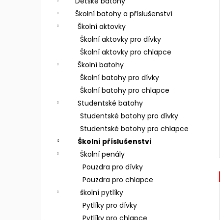
Dětské batohy
p
Školní batohy a příslušenství
a
Školní aktovky
n
Školní aktovky pro dívky
e
Školní aktovky pro chlapce
l
Školní batohy
Školní batohy pro dívky
Školní batohy pro chlapce
Studentské batohy
Studentské batohy pro dívky
Studentské batohy pro chlapce
Školní příslušenství
Školní penály
Pouzdra pro dívky
Pouzdra pro chlapce
školní pytlíky
Pytlíky pro dívky
Pytlíky pro chlapce