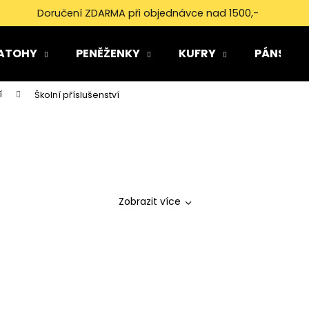
Doručení ZDARMA při objednávce nad 1500,-
ATOHY
PENĚŽENKY
KUFRY
PÁNSKÉ 
Co potřebujete najít?
í
Školní příslušenství
HLEDAT
Doporučujeme
Zobrazit více