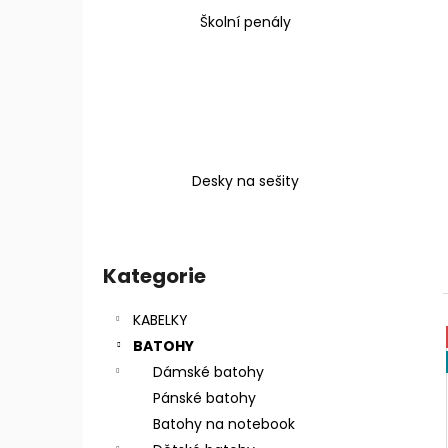
Školní penály
Desky na sešity
P
o
Kategorie
Přeskočit
s
kategorie
t
KABELKY
r
BATOHY
a
Dámské batohy
n
Pánské batohy
n
Batohy na notebook
í