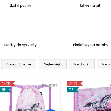
školní pytlíky
láhve na pití
Kufříky do výtvarky
Pláštěnky na batohy
Ř
a
Doporučujeme
Nejlevnější
Nejdražší
Nejp
z
e
V
n
AKCE
AKCE
ý
Kód:
82180
í
TIP
TIP
p
p
i
r
s
o