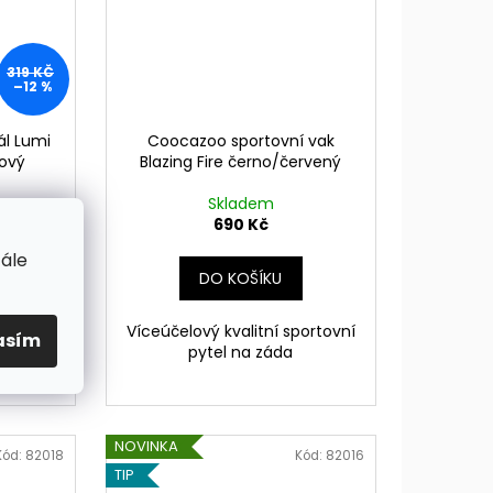
319 KČ
–12 %
ál Lumi
Coocazoo sportovní vak
žový
Blazing Fire černo/červený
Skladem
690 Kč
tále
DO KOŠÍKU
ro malé
Víceúčelový kvalitní sportovní
asím
tupeň
pytel na záda
NOVINKA
Kód:
82018
Kód:
82016
TIP