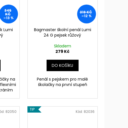
345
319 KČ
KČ
–12 %
–13 %
ík Lumi
Bagmaster školní penál Lumi
vý
24 G pejsek růžový
Skladem
279 Kč
DO KOŠÍKU
čičky na
Penál s pejskem pro malé
eflexními
školačky na první stupeň
tráním
TIP
ód:
82050
Kód:
82036