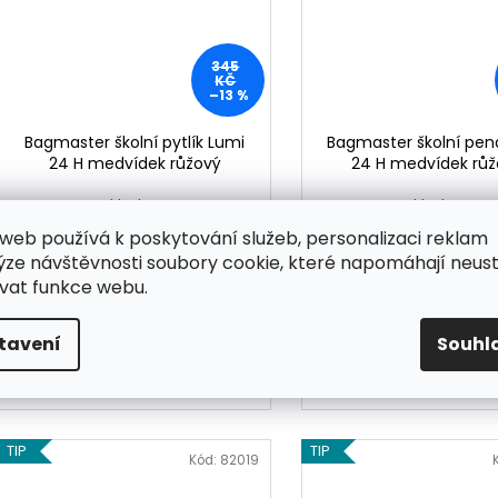
345
KČ
–13 %
Bagmaster školní pytlík Lumi
Bagmaster školní pen
24 H medvídek růžový
24 H medvídek rů
Skladem
Skladem
299 Kč
279 Kč
web používá k poskytování služeb, personalizaci reklam
ýze návštěvnosti soubory cookie, které napomáhají neus
DO KOŠÍKU
DO KOŠÍKU
vat funkce webu.
Prostorný pytlík pro holčičky na
Penál s medvídkem p
tavení
Souhl
přezůvky či tělocvik s reflexními
školačky na první s
prvky a síťovým odvětráním
TIP
TIP
Kód:
82019