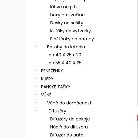
láhve na pití
boxy na svačinu
Desky na sešity
Kufříky do výtvarky
Pláštěnky na batohy
Batohy do letadla
do 40 X 25 x 20
do 55 X 40 X 25
PENĚŽENKY
KUFRY
PÁNSKÉ TAŠKY
VŮNĚ
Vůně do domácnosti
Difuzéry
Difuzéry do pokoje
Náplň do difuzéru
Difuzér do auta