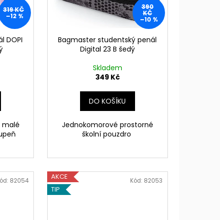
390
319 KČ
KČ
–12 %
–10 %
ál DOPI
Bagmaster studentský penál
ý
Digital 23 B šedý
Skladem
349 Kč
DO KOŠÍKU
o malé
Jednokomorové prostorné
tupeň
školní pouzdro
AKCE
ód:
82054
Kód:
82053
TIP