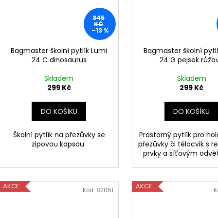
345
KČ
–13 %
Bagmaster školní pytlík Lumi
Bagmaster školní pytl
24 C dinosaurus
24 G pejsek růžo
Skladem
Skladem
299 Kč
299 Kč
DO KOŠÍKU
DO KOŠÍKU
Školní pytlík na přezůvky se
Prostorný pytlík pro hol
zipovou kapsou
přezůvky či tělocvik s r
prvky a síťovým odvě
AKCE
AKCE
Kód:
82051
K