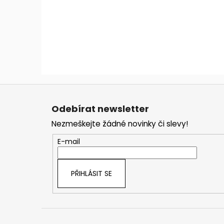
Z
á
Odebírat newsletter
p
Nezmeškejte žádné novinky či slevy!
a
t
E-mail
í
PŘIHLÁSIT SE