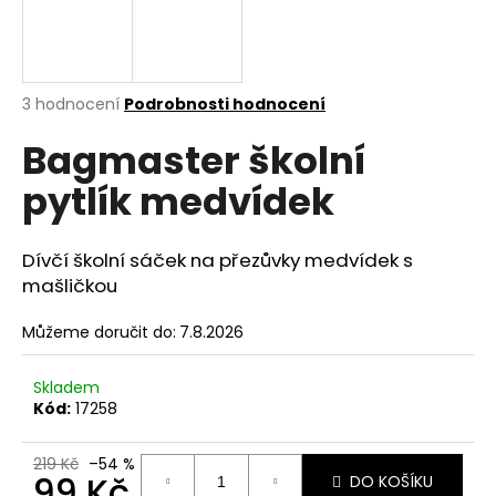
a
j
í
Průměrné
3 hodnocení
Podrobnosti hodnocení
t
hodnocení
?
Bagmaster školní
produktu
je
pytlík medvídek
5,0
z
5
hvězdiček.
HLEDAT
Dívčí školní sáček na přezůvky medvídek s
mašličkou
Můžeme doručit do:
7.8.2026
D
o
Skladem
p
Kód:
17258
o
r
219 Kč
–54 %
u
99 Kč
DO KOŠÍKU