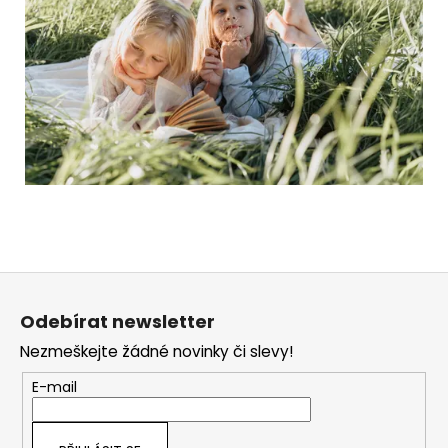
Z
á
Odebírat newsletter
p
Nezmeškejte žádné novinky či slevy!
a
t
E-mail
í