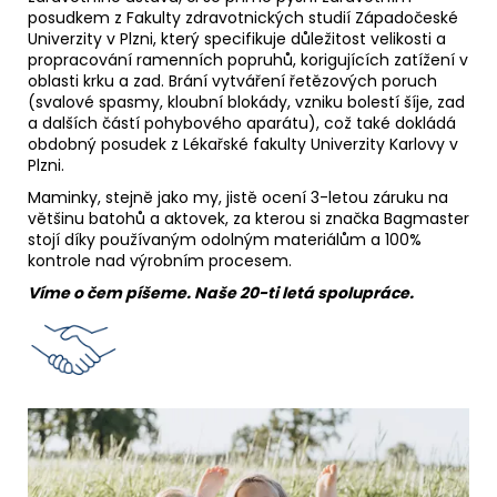
posudkem z Fakulty zdravotnických studií Západočeské
Univerzity v Plzni, který specifikuje důležitost velikosti a
propracování ramenních popruhů, korigujících zatížení v
oblasti krku a zad. Brání vytváření řetězových poruch
(svalové spasmy, kloubní blokády, vzniku bolestí šíje, zad
a dalších částí pohybového aparátu), což také dokládá
obdobný posudek z Lékařské fakulty Univerzity Karlovy v
Plzni.
Maminky, stejně jako my, jistě ocení
3-letou záruku
na
většinu batohů a aktovek, za kterou si značka Bagmaster
stojí díky používaným odolným materiálům a 100%
kontrole nad výrobním procesem.
Víme o čem píšeme. Naše 20-ti letá spolupráce.