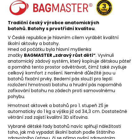
Tradiční český výrobce anatomických
batohů.
Batohy s prvotřídní kvalitou
.
V České republice je hlavním cílem vyrábět kvalitní
školní aktovky a batohy.
Hned od počátku byla hlavní myšlenka
značky
BAGMASTER „zdravý růst dětí“
. Vyvinuli
anatomický zádový systém, který kopíruje dětskou páteř
a pomáhá tento prostor odvětrávat, čímž také zvyšuje
celkový komfort z nošení. Neméně důležité jsou u
batohů fixační prvky. Bederní pás slouží pro lepší
rozložení hmotnosti batohu a hrudní pás napomáhá
zafixování batohu na zádech proti samovolnému
pohybu.
Hmotnost aktovek a batohů pro 1. stupeň ZŠ je
automaticky do 1 kg a výška již od 34,3 cm. Dostatečné
větrání zad zajistí kvalitní 3D síťovina.
Vybrané dětské řady batohů navíc splňují náležitosti
toho, jak má vypadat školní batoh podle Státního
zdravotního ústavu, či se přímo pyšní zdravotním