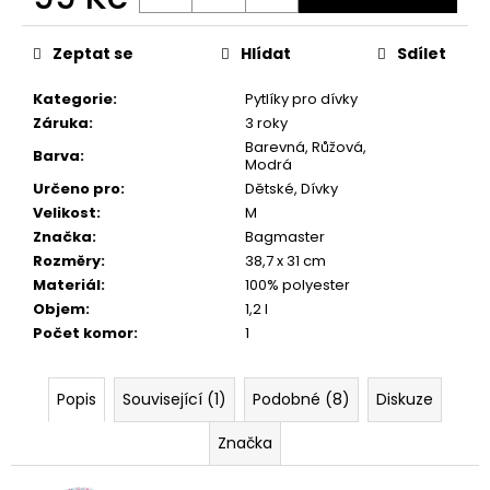
č
Měrná
u
cena:
j
Zeptat se
Hlídat
Sdílet
e
m
Kategorie
:
Pytlíky pro dívky
e
Záruka
:
3 roky
Barevná, Růžová,
Barva
:
Modrá
Určeno pro
:
Dětské, Dívky
Velikost
:
M
Značka
:
Bagmaster
Rozměry
:
38,7 x 31 cm
Materiál
:
100% polyester
Objem
:
1,2 l
Počet komor
:
1
Popis
Související (1)
Podobné (8)
Diskuze
Značka