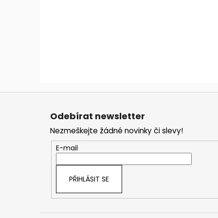
Z
á
Odebírat newsletter
p
Nezmeškejte žádné novinky či slevy!
a
t
E-mail
í
PŘIHLÁSIT SE