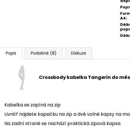
dopl
Pop
For
A4
:
Délk
pop
Délk
Popis
Podobné (8)
Diskuze
Crossbody kabelka Tangerin do mě
Kabelka se zapíná na zip
Uvnitř najdete kapsičku na zip a dvě volné kapsy na mo
Na zadní straně se nachází praktická zipová kapsa