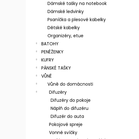
n
Dámské tašky na notebook
e
Dámské ledvinky
l
Psaníčka a plesové kabelky
Dětské kabelky
Organizéry, etue
BATOHY
PENĚŽENKY
KUFRY
PÁNSKÉ TAŠKY
VŮNĚ
Vůně do domácnosti
Difuzéry
Difuzéry do pokoje
Náplň do difuzéru
Difuzér do auta
Pokojové spreje
Vonné svíčky