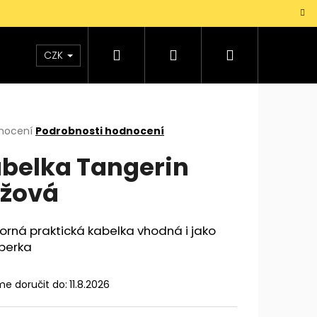
Hledat
Přihlášení
Nákupní
TAŠKY
VŮNĚ
DOPLŇKY
Dárky pro mu
CZK
košík
rné
nocení
Podrobnosti hodnocení
cení
belka Tangerin
ktu
žová
ček.
orná praktická kabelka vhodná i jako
perka
e doručit do:
11.8.2026