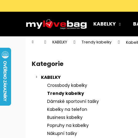
K
Přejít
na
o
obsah
Zpět
Zpět
š
KABELKY
B
do
do
í
k
obchodu
obchodu
Domů
KABELKY
Trendy kabelky
Kabel
P
o
Kategorie
Přeskočit
s
kategorie
t
KABELKY
r
Crossbody kabelky
a
Trendy kabelky
n
Dámské sportovní tašky
n
Kabelky na telefon
í
Business kabelky
p
Popruhy na kabelky
a
Nákupní tašky