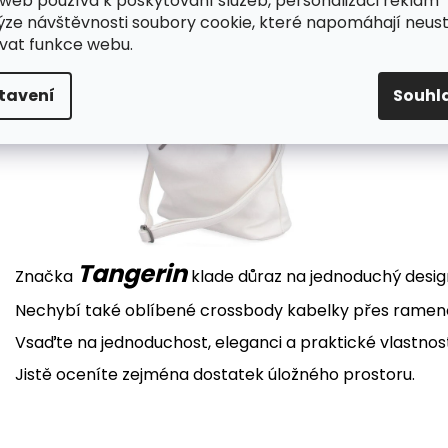
web používá k poskytování služeb, personalizaci reklam
ýze návštěvnosti soubory cookie, které napomáhají neus
vat funkce webu.
tavení
Souhl
Tangerin
Značka
klade důraz na jednoduchý desi
Nechybí také oblíbené crossbody kabelky přes rameno
Vsaďte na jednoduchost, eleganci a praktické vlastnos
Jistě oceníte zejména dostatek úložného prostoru.