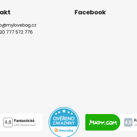
akt
Facebook
o
@
mylovebag.cz
20 777 572 776