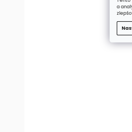
Tento 
a anal
zlepšo
Nas