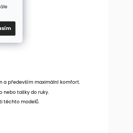
tále
asím
gn a především maximální komfort.
 nebo tašky do ruky.
ti těchto modelů.