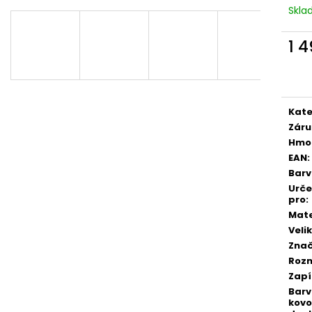
Skl
1 
Měr
cena
Kate
Záru
Hmo
EAN
:
Bar
Urč
pro
:
Mate
Veli
Zna
Roz
Zapí
Bar
kovo