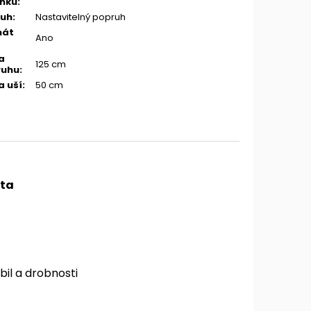
ňků
:
ruh
:
Nastavitelný popruh
mát
Ano
a
125 cm
ruhu
:
a uší
:
50 cm
sta
bil a drobnosti