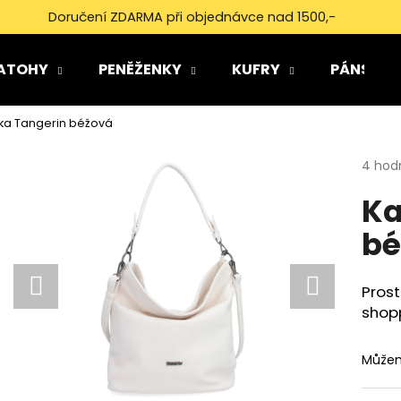
Doručení ZDARMA při objednávce nad 1500,-
ATOHY
PENĚŽENKY
KUFRY
PÁNSKÉ 
Co potřebujete najít?
ka Tangerin béžová
Průmě
4 hod
HLEDAT
hodno
Ka
produ
je
bé
5,0
Doporučujeme
z
5
hvězdi
Prost
shop
Můžem