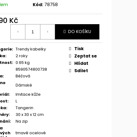
adem
Kód:
78758
490 Kč
ná
DO KOŠÍKU
:
Tisk
gorie
:
Trendy kabelky
ka
:
2 roky
Zeptat se
tnost
:
0.65 kg
Hlídat
8590574800738
Sdílet
va
:
Béžová
eno
Dámské
riál
:
Imitace kůže
kost
:
L
čka
:
Tangerin
měry
:
30 x 30 x 12 cm
nání
:
Na zip
va
vých
tmavě ocelové