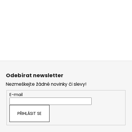
Z
á
Odebírat newsletter
p
Nezmeškejte žádné novinky či slevy!
a
t
E-mail
í
PŘIHLÁSIT SE