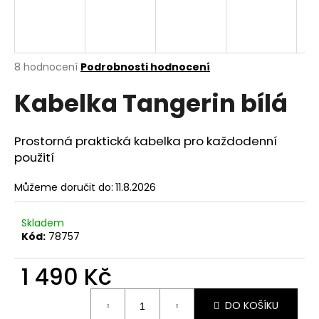
a
j
í
Průměrné
8 hodnocení
Podrobnosti hodnocení
t
hodnocení
?
Kabelka Tangerin bílá
produktu
je
4,1
z
Prostorná praktická kabelka pro každodenní
5
použití
hvězdiček.
HLEDAT
Můžeme doručit do:
11.8.2026
Skladem
D
Kód:
78757
o
p
1 490 Kč
o
r
Měrná
u
DO KOŠÍKU
cena: