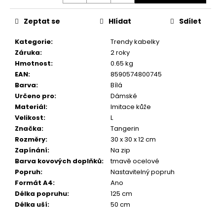
č
u
Zeptat se
Hlídat
Sdílet
j
e
Kategorie
:
Trendy kabelky
m
Záruka
:
2 roky
e
Hmotnost
:
0.65 kg
EAN
:
8590574800745
Barva
:
Bílá
Určeno pro
:
Dámské
Materiál
:
Imitace kůže
Velikost
:
L
Značka
:
Tangerin
Rozměry
:
30 x 30 x 12 cm
Zapínání
:
Na zip
Barva kovových doplňků
:
tmavě ocelové
Popruh
:
Nastavitelný popruh
Formát A4
:
Ano
Délka popruhu
:
125 cm
Délka uší
:
50 cm