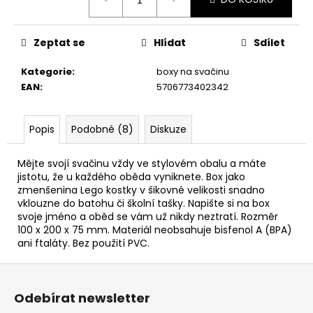
č
cena:
u
j
Zeptat se
Hlídat
Sdílet
e
m
Kategorie
:
boxy na svačinu
e
EAN
:
5706773402342
Popis
Podobné (8)
Diskuze
Mějte svojí svačinu vždy ve stylovém obalu a máte
jistotu, že u každého oběda vyniknete. Box jako
zmenšenina Lego kostky v šikovné velikosti snadno
vklouzne do batohu či školní tašky. Napište si na box
svoje jméno a oběd se vám už nikdy neztratí. Rozměr
100 x 200 x 75 mm. Materiál neobsahuje bisfenol A (BPA)
ani ftaláty. Bez použití PVC.
Z
á
Odebírat newsletter
p