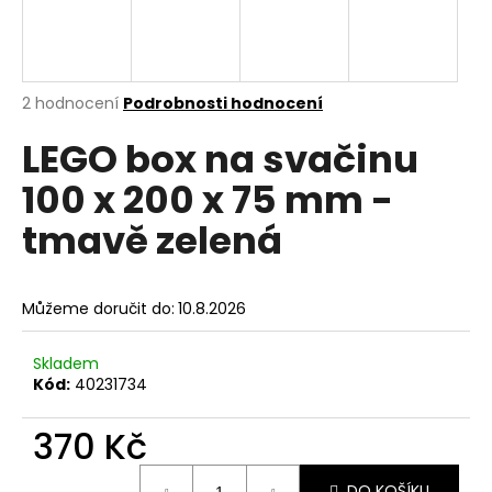
a
j
í
Průměrné
2 hodnocení
Podrobnosti hodnocení
t
hodnocení
?
LEGO box na svačinu
produktu
je
100 x 200 x 75 mm -
5,0
z
tmavě zelená
5
hvězdiček.
HLEDAT
Můžeme doručit do:
10.8.2026
D
Skladem
o
Kód:
40231734
p
o
370 Kč
r
u
Měrná
DO KOŠÍKU