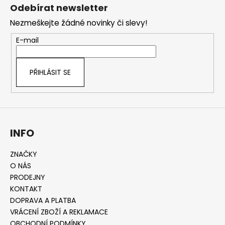
á
Odebírat newsletter
p
Nezmeškejte žádné novinky či slevy!
a
t
E-mail
í
PŘIHLÁSIT SE
INFO
ZNAČKY
O NÁS
PRODEJNY
KONTAKT
DOPRAVA A PLATBA
VRÁCENÍ ZBOŽÍ A REKLAMACE
OBCHODNÍ PODMÍNKY