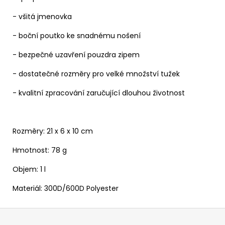
- všitá jmenovka
- boční poutko ke snadnému nošení
- bezpečné uzavření pouzdra zipem
- dostatečné rozměry pro velké množství tužek
- kvalitní zpracování zaručující dlouhou životnost
Rozměry: 21 x 6 x 10 cm
Hmotnost: 78 g
Objem: 1 l
Materiál: 300D/600D Polyester
Z