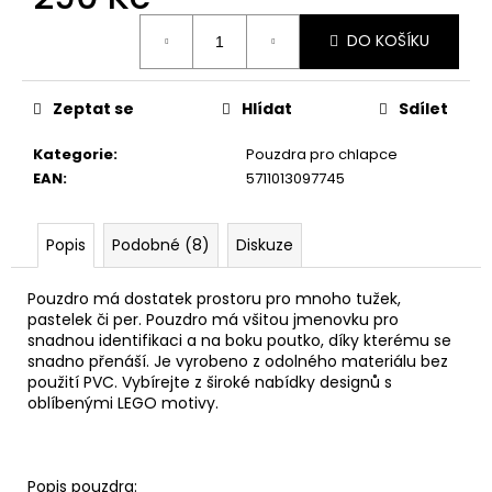
č
Měrná
u
DO KOŠÍKU
cena:
j
e
m
Zeptat se
Hlídat
Sdílet
e
Kategorie
:
Pouzdra pro chlapce
EAN
:
5711013097745
Popis
Podobné (8)
Diskuze
Pouzdro má dostatek prostoru pro mnoho tužek,
pastelek či per. Pouzdro má všitou jmenovku pro
snadnou identifikaci a na boku poutko, díky kterému se
snadno přenáší. Je vyrobeno z odolného materiálu bez
použití PVC. Vybírejte z široké nabídky designů s
oblíbenými LEGO motivy.
Popis pouzdra: