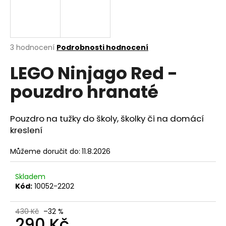
a
j
í
Průměrné
3 hodnocení
Podrobnosti hodnocení
t
hodnocení
?
LEGO Ninjago Red -
produktu
je
pouzdro hranaté
5,0
z
5
hvězdiček.
HLEDAT
Pouzdro na tužky do školy, školky či na domácí
kreslení
Můžeme doručit do:
11.8.2026
D
o
Skladem
p
Kód:
10052-2202
o
r
430 Kč
–32 %
u
290 Kč