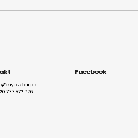
akt
Facebook
o
@
mylovebag.cz
20 777 572 776