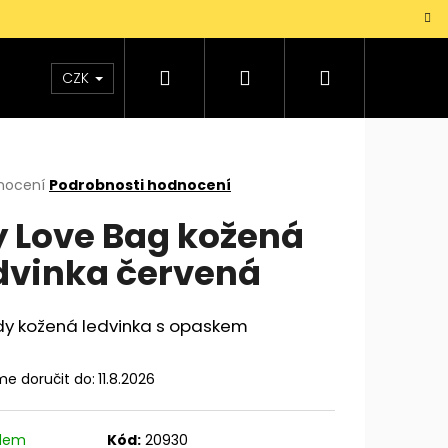
Hledat
Přihlášení
Nákupní
TAŠKY
VŮNĚ
DOPLŇKY
Dárky pro mu
CZK
košík
rné
nocení
Podrobnosti hodnocení
cení
 Love Bag kožená
ktu
dvinka červená
ček.
dy kožená ledvinka s opaskem
e doručit do:
11.8.2026
adem
Kód:
20930