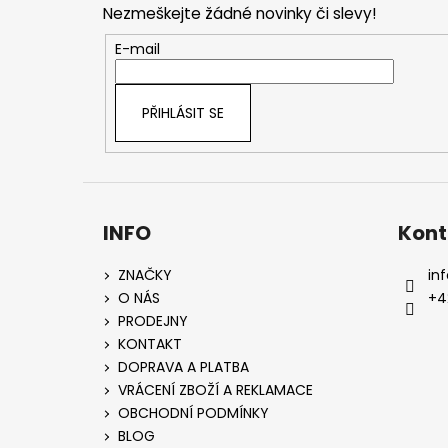
Nezmeškejte žádné novinky či slevy!
a
t
E-mail
í
PŘIHLÁSIT SE
INFO
Kont
ZNAČKY
inf
O NÁS
+4
PRODEJNY
KONTAKT
DOPRAVA A PLATBA
VRÁCENÍ ZBOŽÍ A REKLAMACE
OBCHODNÍ PODMÍNKY
BLOG