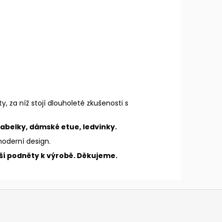
y, za níž stojí dlouholeté zkušenosti s
abelky, dámské etue, ledvinky.
 moderní design.
lší podněty k výrobě. Děkujeme.