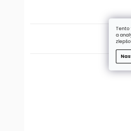
Tento 
a anal
zlepšo
Nas