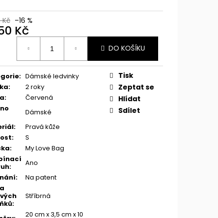
0 Kč
–16 %
650 Kč
ná
DO KOŠÍKU
:
Tisk
gorie
:
Dámské ledvinky
ka
:
2 roky
Zeptat se
va
:
Červená
Hlídat
eno
Sdílet
Dámské
riál
:
Pravá kůže
kost
:
S
čka
:
My Love Bag
pínací
Ano
ruh
:
nání
:
Na patent
va
vých
Stříbrná
ňků
:
20 cm x 3,5 cm x 10