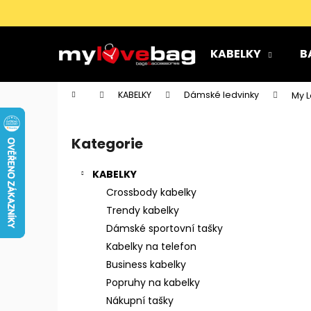
K
Přejít
na
o
obsah
Zpět
Zpět
š
KABELKY
B
do
do
í
k
obchodu
obchodu
Domů
KABELKY
Dámské ledvinky
My L
P
o
Kategorie
Přeskočit
s
kategorie
t
KABELKY
r
Crossbody kabelky
a
Trendy kabelky
n
Dámské sportovní tašky
n
Kabelky na telefon
í
Business kabelky
p
Popruhy na kabelky
a
Nákupní tašky