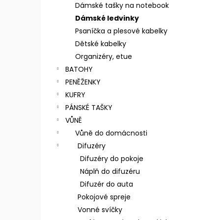
n
Dámské tašky na notebook
e
Dámské ledvinky
l
Psaníčka a plesové kabelky
Dětské kabelky
Organizéry, etue
BATOHY
PENĚŽENKY
KUFRY
PÁNSKÉ TAŠKY
VŮNĚ
Vůně do domácnosti
Difuzéry
Difuzéry do pokoje
Náplň do difuzéru
Difuzér do auta
Pokojové spreje
Vonné svíčky