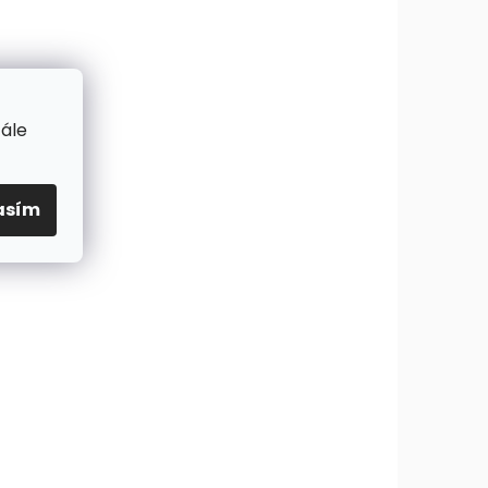
tále
asím