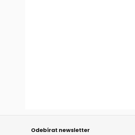
Z
á
Odebírat newsletter
p