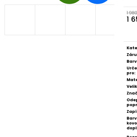
D
1 98
1 
A
Měr
cena
R
Kate
Záru
Bar
M
Urč
pro
:
Mate
A
Veli
Zna
Ode
pop
Zapí
Bar
kovo
dopl