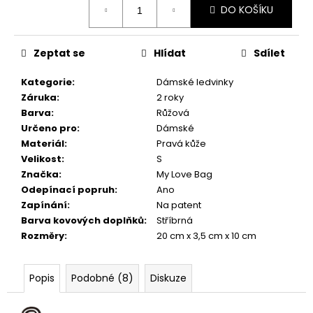
č
DO KOŠÍKU
cena:
u
j
e
Zeptat se
Hlídat
Sdílet
m
e
Kategorie
:
Dámské ledvinky
Záruka
:
2 roky
Barva
:
Růžová
Určeno pro
:
Dámské
Materiál
:
Pravá kůže
Velikost
:
S
Značka
:
My Love Bag
Odepínací popruh
:
Ano
Zapínání
:
Na patent
Barva kovových doplňků
:
Stříbrná
Rozměry
:
20 cm x 3,5 cm x 10 cm
Popis
Podobné (8)
Diskuze