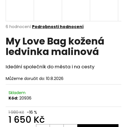
A
a
j
R
í
M
Průměrné
6 hodnocení
Podrobnosti hodnocení
t
hodnocení
?
A
My Love Bag kožená
produktu
je
ledvinka malinová
5,0
z
5
hvězdiček.
HLEDAT
Ideální společník do města i na cesty
Můžeme doručit do:
10.8.2026
D
Skladem
o
Kód:
20936
p
o
1 980 Kč
–16 %
r
1 650 Kč
u
Měrná