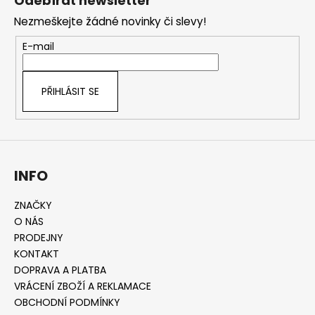
Odebírat newsletter
p
Nezmeškejte žádné novinky či slevy!
a
t
E-mail
í
PŘIHLÁSIT SE
INFO
ZNAČKY
O NÁS
PRODEJNY
KONTAKT
DOPRAVA A PLATBA
VRÁCENÍ ZBOŽÍ A REKLAMACE
OBCHODNÍ PODMÍNKY