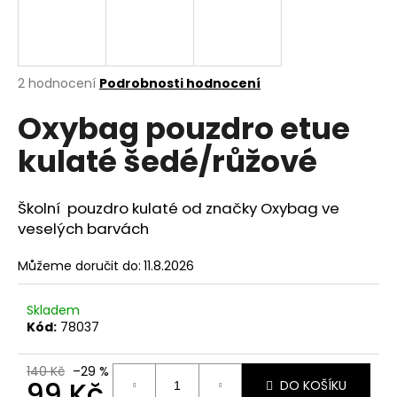
a
j
í
Průměrné
2 hodnocení
Podrobnosti hodnocení
t
hodnocení
?
Oxybag pouzdro etue
produktu
je
kulaté šedé/růžové
5,0
z
5
hvězdiček.
HLEDAT
Školní pouzdro kulaté od značky Oxybag ve
veselých barvách
Můžeme doručit do:
11.8.2026
D
o
Skladem
p
Kód:
78037
o
r
140 Kč
–29 %
u
99 Kč
DO KOŠÍKU