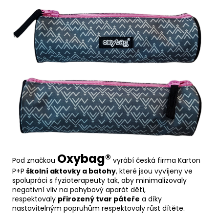
O
xybag®
Pod značkou
vyrábí česká firma
Karton
P+P
školní aktovky a
batohy
, které jsou vyvíjeny ve
spolupráci s fyzioterapeuty tak, aby minimalizovaly
negativní vliv na pohybový aparát dětí,
respektovaly
přirozený tvar páteře
a díky
nastavitelným popruhům respektovaly růst dítěte.