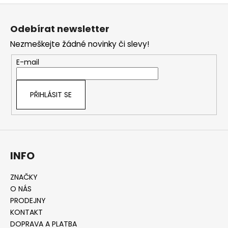
Z
á
Odebírat newsletter
p
Nezmeškejte žádné novinky či slevy!
a
t
E-mail
í
PŘIHLÁSIT SE
INFO
ZNAČKY
O NÁS
PRODEJNY
KONTAKT
DOPRAVA A PLATBA