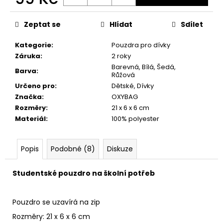
č
Měrná
u
cena:
j
Zeptat se
Hlídat
Sdílet
e
m
Kategorie
:
Pouzdra pro dívky
e
Záruka
:
2 roky
Barevná, Bílá, Šedá,
Barva
:
Růžová
Určeno pro
:
Dětské, Dívky
Značka
:
OXYBAG
Rozměry
:
21 x 6 x 6 cm
Materiál
:
100% polyester
Popis
Podobné (8)
Diskuze
Studentské pouzdro na školní potřeb
Pouzdro se uzavírá na zip
Rozměry: 21 x 6 x 6 cm