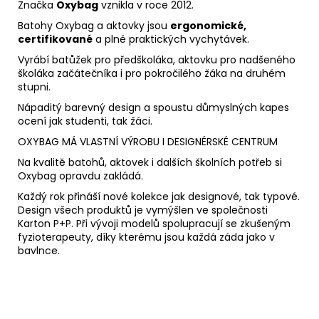
Značka
Oxybag
vznikla v roce 2012.
Batohy Oxybag a aktovky jsou
ergonomické,
certifikované
a plné praktických vychytávek.
Vyrábí batůžek pro předškoláka, aktovku pro nadšeného
školáka začátečníka i pro pokročilého žáka na druhém
stupni.
Nápaditý barevný design a spoustu důmyslných kapes
ocení jak studenti, tak žáci.
OXYBAG MÁ VLASTNÍ VÝROBU I DESIGNÉRSKÉ CENTRUM
Na kvalitě batohů, aktovek i dalších školních potřeb si
Oxybag opravdu zakládá.
Každý rok přináší nové kolekce jak designové, tak typové.
Design všech produktů je vymýšlen ve společnosti
Karton P+P. Při vývoji modelů spolupracují se zkušeným
fyzioterapeuty, díky kterému jsou každá záda jako v
bavlnce.