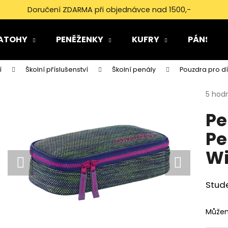
Doručení ZDARMA při objednávce nad 1500,-
ATOHY
PENĚŽENKY
KUFRY
PÁNSKÉ 
Co potřebujete najít?
í
Školní příslušenství
Školní penály
Pouzdra pro dí
Průmě
5 hod
HLEDAT
hodno
Pe
produ
je
Pe
5,0
Doporučujeme
z
Wi
5
hvězdi
Stud
Můžem