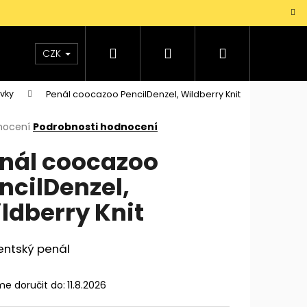
Hledat
Přihlášení
Nákupní
TAŠKY
VŮNĚ
DOPLŇKY
Dárky pro mu
CZK
vky
Penál coocazoo PencilDenzel, Wildberry Knit
košík
rné
nocení
Podrobnosti hodnocení
cení
nál coocazoo
ktu
ncilDenzel,
ldberry Knit
ček.
entský penál
e doručit do:
11.8.2026