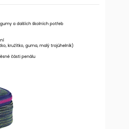
, gumy a dalších školních potřeb
ní
tko, kružítko, guma, malý trojúhelník)
ěsné části penálu