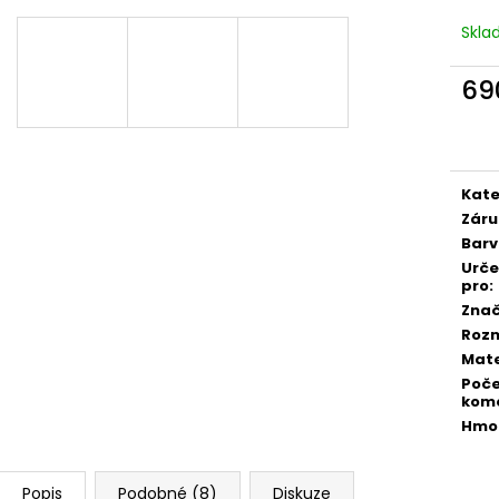
Skl
69
Měr
cena
Kate
Záru
Bar
Urč
pro
:
Zna
Roz
Mate
Poč
kom
Hmo
Popis
Podobné (8)
Diskuze