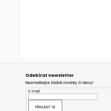
Z
á
Odebírat newsletter
p
Nezmeškejte žádné novinky či slevy!
a
t
E-mail
í
PŘIHLÁSIT SE