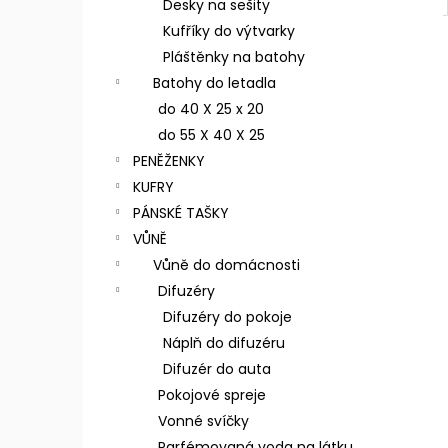
Desky na sešity
Kufříky do výtvarky
Pláštěnky na batohy
Batohy do letadla
do 40 X 25 x 20
do 55 X 40 X 25
PENĚŽENKY
KUFRY
PÁNSKÉ TAŠKY
VŮNĚ
Vůně do domácnosti
Difuzéry
Difuzéry do pokoje
Náplň do difuzéru
Difuzér do auta
Pokojové spreje
Vonné svíčky
Parfémovaná voda na látku