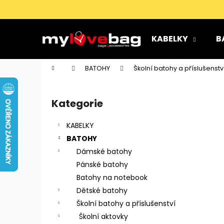
K
Přejít
na
o
obsah
Zpět
Zpět
š
KABELKY
B
do
do
í
k
obchodu
obchodu
Domů
BATOHY
Školní batohy a příslušenstv
P
o
Kategorie
Přeskočit
s
kategorie
t
KABELKY
r
BATOHY
a
Dámské batohy
n
Pánské batohy
n
Batohy na notebook
í
Dětské batohy
p
Školní batohy a příslušenství
a
Školní aktovky