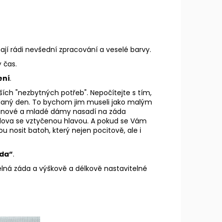
mají rádi nevšední zpracování a veselé barvy.
 čas.
ení
.
ích "nezbytných potřeb". Nepočítejte s tím,
 daný den. To bychom jim museli jako malým
 pánové a mladé dámy nasadí na záda
oslova se vztyčenou hlavou. A pokud se Vám
u nosit batoh, který nejen pocitově, ale i
áda“
.
lná záda a výškově a délkově nastavitelné