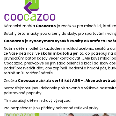
Německá značka
Coocazoo
je značkou pro mladé lidi, kteří 
Batohy této značky jsou určeny do školy, pro sportování i volný
Coocazoo
je
synonymem vysoké kvality a komfortu noš
Našim dětem odlehčí každodenní náklad učebnic, sešitů a dalš
že Vaše děti nosí ve
školním batohu
jen to, co potřebují na
prvňáčkům batoh každý večer kontrolovat ....Ale když mladí
Coocazoo, překvapivě se jim záda odlehčí a kráčí do školy d
podaří přesvědčit děti, aby zapínali bederní a hrudní pás, budo
reálně sníží zatížení páteře.
Značka
Coocazoo
získala
certifikát AGR - „Akce zdravá z
Samozřejmostí jsou dokonale polstrovaná a výškově nastavite
polstrované popruhy.
Tím zaručují dětem zdravý vývoj zad.
Pro bezpečnost jsou přidány ochranné reflexní prvky.