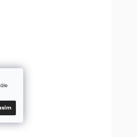
tále
asím