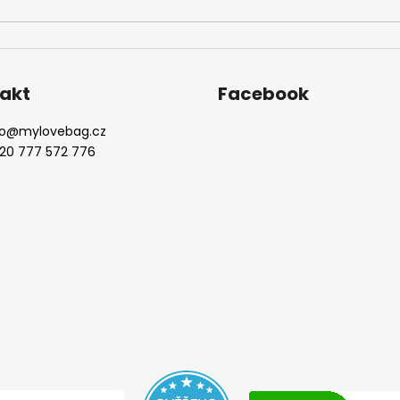
akt
Facebook
o
@
mylovebag.cz
20 777 572 776