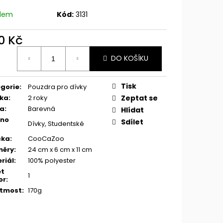
adem
Kód:
3131
0 Kč
ná
DO KOŠÍKU
:
Tisk
gorie
:
Pouzdra pro dívky
ka
:
2 roky
Zeptat se
va
:
Barevná
Hlídat
eno
Sdílet
Dívky, Studentské
čka
:
CooCaZoo
měry
:
24 cm x 6 cm x 11 cm
riál
:
100% polyester
et
1
or
:
tmost
:
170g