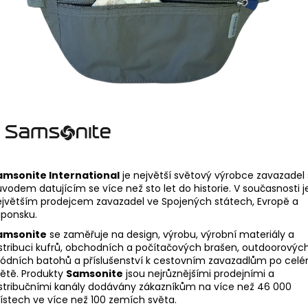
amsonite International
je největší světový výrobce zavazadel 
vodem datujícím se více než sto let do historie. V současnosti j
jvětším prodejcem zavazadel ve Spojených státech, Evropě a
aponsku.
amsonite
se zaměřuje na design, výrobu, výrobní materiály a
stribuci kufrů, obchodních a počítačových brašen, outdoorových
ódních batohů a příslušenství k cestovním zavazadlům po cel
ětě. Produkty
Samsonite
jsou nejrůznějšími prodejními a
stribučními kanály dodávány zákazníkům na více než 46 000
ístech ve více než 100 zemích světa.