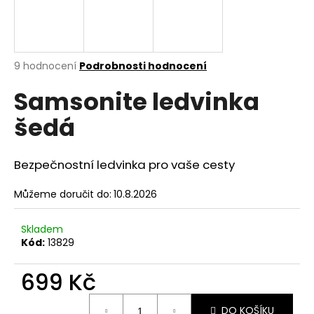
a
j
í
Průměrné
9 hodnocení
Podrobnosti hodnocení
t
hodnocení
?
Samsonite ledvinka
produktu
je
šedá
5,0
z
5
hvězdiček.
HLEDAT
Bezpečnostní ledvinka pro vaše cesty
Můžeme doručit do:
10.8.2026
D
Skladem
o
Kód:
13829
p
o
699 Kč
r
u
Měrná
DO KOŠÍKU
cena: