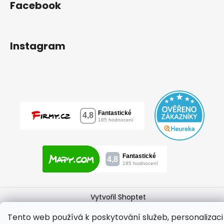
Facebook
Instagram
Vytvořil Shoptet
Copyright 2026
mylovebag
. Všechna práva vyhrazena.
Tento web používá k poskytování služeb, personalizaci
Upravit nastavení cookies