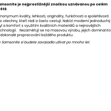
amsonite je nejprestižnější značkou uznávanou po celém
větě
.
nonymum kvality, lehkosti, originality, funkčnosti a spolehlivosti
o všechny, kteří rádi a často cestují. Nabízí moderní jednoduchý
yl a komfort s využitím kvalitních materiálů a nejnovějších
chnologií. Nezaměřují se na masovou výrobu, jejich dominant
e dokonalé propracování každého produktu.
 Samsonite si budete zavazadla užívat po mnoho let.