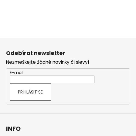
Z
á
Odebírat newsletter
p
Nezmeškejte žádné novinky či slevy!
a
t
E-mail
í
PŘIHLÁSIT SE
INFO