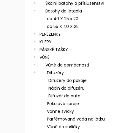
n
Školní batohy a příslušenství
e
Batohy do letadla
l
do 40 X 25 x 20
do 55 X 40 X 25
PENĚŽENKY
KUFRY
PÁNSKÉ TAŠKY
VŮNĚ
Vůně do domácnosti
Difuzéry
Difuzéry do pokoje
Náplň do difuzéru
Difuzér do auta
Pokojové spreje
Vonné svíčky
Parfémovaná voda na látku
Vůně do sušičky