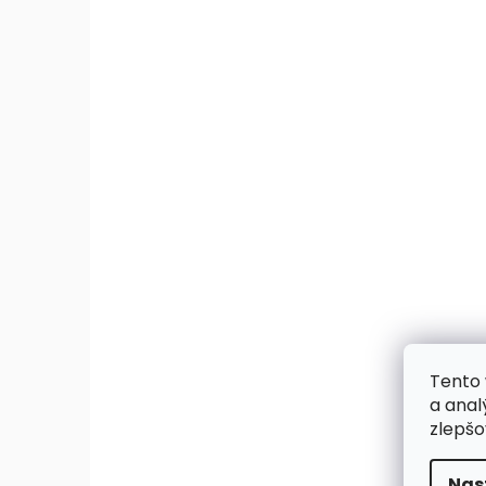
Tento 
a anal
zlepšo
Nas