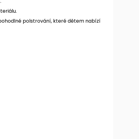
.
eriálu.
pohodlné polstrování, které dětem nabízí