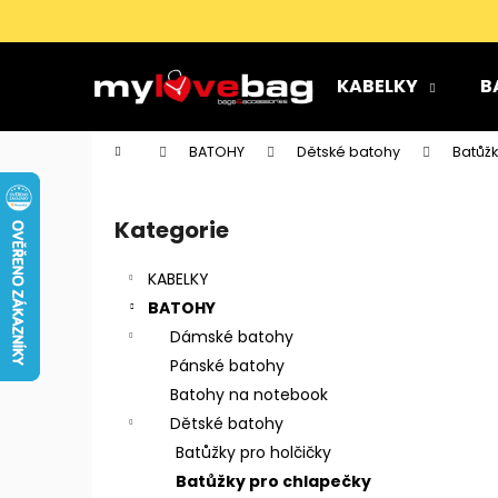
K
Přejít
na
o
obsah
Zpět
Zpět
š
KABELKY
B
do
do
í
k
obchodu
obchodu
Domů
BATOHY
Dětské batohy
Batůž
P
o
Kategorie
Přeskočit
s
kategorie
t
KABELKY
r
BATOHY
a
Dámské batohy
n
Pánské batohy
n
Batohy na notebook
í
Dětské batohy
p
Batůžky pro holčičky
a
Batůžky pro chlapečky