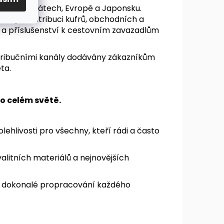
ojených státech, Evropě a Japonsku.
iály a distribuci kufrů, obchodních a
a příslušenství k cestovním zavazadlům
stribučními kanály dodávány zákazníkům
ěta.
o celém světě.
olehlivosti pro všechny, kteří rádi a často
alitních materiálů a nejnovějších
je dokonalé propracování každého