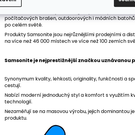
V současnosti je největším prodejcem zavazadel ve Sp
Samsonite se zaměřuje na design, výrobu, výrobní mater
počítačových brašen, outdoorových i módních batohů 
po celém světě.
Produkty Samsonite jsou nejrůznějšími prodejními a di
na více než 46 000 místech ve více než 100 zemích sv
Samsonite je nejprestižnější značkou uznávanou p
Synonymum kvality, lehkosti, originality, funkčnosti a sp
cestují.
Nabízí moderní jednoduchý styl a komfort s využitím kv
technologií.
Nezaměřují se na masovou výrobu, jejich dominantou 
produktu.