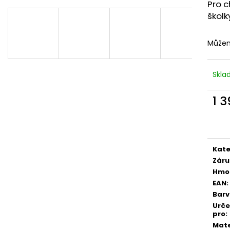
Pro c
školk
Můžem
Skl
1 
Měr
cena
Kate
Záru
Hmo
EAN
:
Bar
Urč
pro
:
Mate