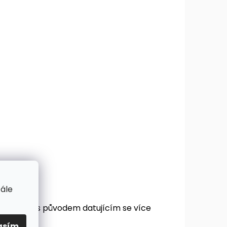
tále
zavazadel s původem datujícím se více
asím