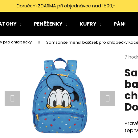
Doručení ZDARMA při objednávce nad 1500,-
ATOHY
PENĚŽENKY
KUFRY
PÁNSKÉ 
Co potřebujete najít?
ky pro chlapečky
Samsonite menší batůžek pro chlapečky Kače
Průmě
7 hod
HLEDAT
hodno
Sa
produ
je
ba
5,0
Doporučujeme
z
ch
5
hvězdi
Do
Prav
teprv