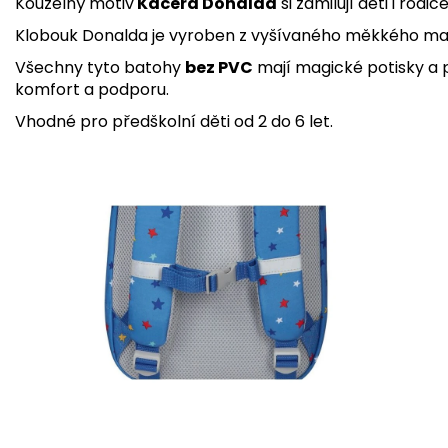
Kouzelný motiv
Kačera Donalda
si zamilují děti i rodiče
Klobouk Donalda je vyroben z vyšívaného měkkého mat
Všechny tyto batohy
bez PVC
mají magické potisky a 
komfort a podporu.
Vhodné pro předškolní děti od 2 do 6 let.