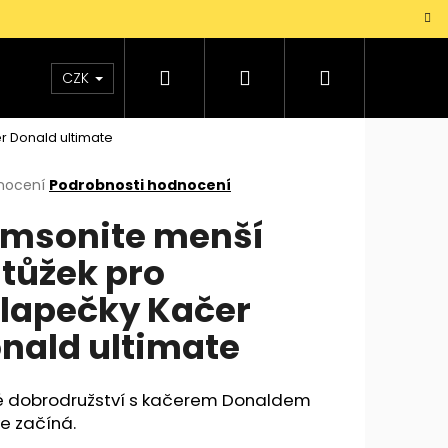
Hledat
Přihlášení
Nákupní
TAŠKY
VŮNĚ
DOPLŇKY
Dárky pro mu
CZK
r Donald ultimate
košík
rné
nocení
Podrobnosti hodnocení
cení
msonite menší
ktu
tůžek pro
lapečky Kačer
ček.
nald ultimate
é dobrodružství s kačerem Donaldem
e začíná.