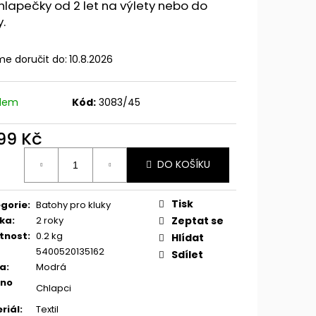
hlapečky od 2 let na výlety nebo do
y.
e doručit do:
10.8.2026
adem
Kód:
3083/45
399 Kč
ná
DO KOŠÍKU
:
Tisk
gorie
:
Batohy pro kluky
ka
:
2 roky
Zeptat se
tnost
:
0.2 kg
Hlídat
5400520135162
Sdílet
va
:
Modrá
eno
Chlapci
riál
:
Textil