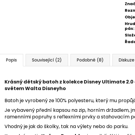
Zna
Roz
Obj
Hrud
pás
:
Slož
Řad
Popis
Související (2)
Podobné (8)
Diskuze
Krásný dětský batoh z kolekce Disney Ultimate 2.0
světem Walta Disneyho
Batoh je vyrobený ze 100% polyesteru, který mu propůjč
Je vybavený přední kapsou na zip, horním držadlem, j
ramenními popruhy s reflexními prvky a stahovacím p
Vhodný je jak do školky, tak na výlety nebo do parku.