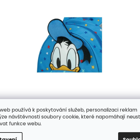
web používá k poskytování služeb, personalizaci reklam
ýze návštěvnosti soubory cookie, které napomáhají neus
vat funkce webu.
Samsonite
International je největší světový výrobce 
než sto let do historie.
tavení
Souhl