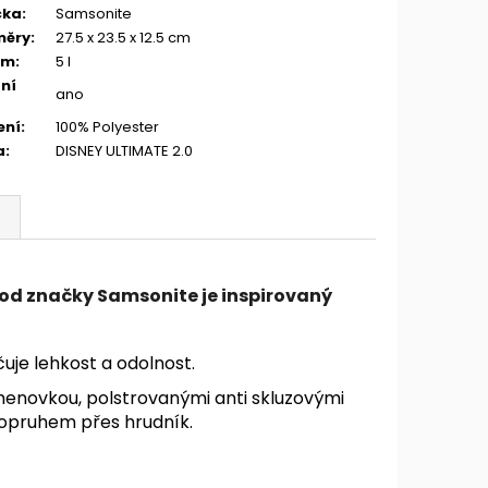
čka
:
Samsonite
měry
:
27.5 x 23.5 x 12.5 cm
em
:
5 l
ní
ano
ení
:
100% Polyester
a
:
DISNEY ULTIMATE 2.0
 od značky Samsonite je inspirovaný
uje lehkost a odolnost.
menovkou, polstrovanými anti skluzovými
opruhem přes hrudník.