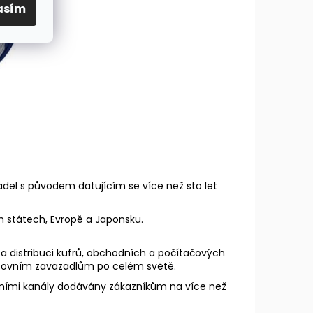
asím
adel s původem datujícím se více než sto let
 státech, Evropě a Japonsku.
 a distribuci kufrů, obchodních a počítačových
stovním zavazadlům po celém světě.
učními kanály dodávány zákazníkům na více než