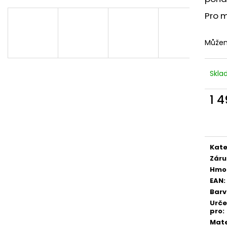
Pro m
Můžem
Skl
1 
Měr
cena
Kate
Záru
Hmo
EAN
:
Bar
Urč
pro
:
Mate