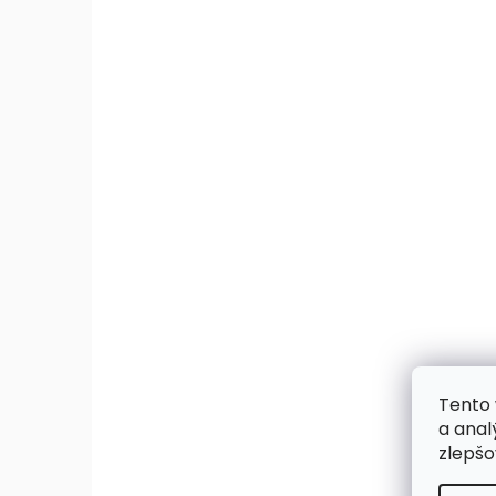
Tento 
a anal
zlepšo