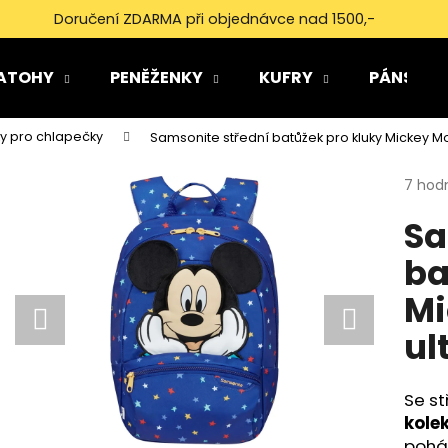
Doručení ZDARMA při objednávce nad 1500,-
ATOHY
PENĚŽENKY
KUFRY
PÁNSKÉ 
Co potřebujete najít?
ky pro chlapečky
Samsonite střední batůžek pro kluky Mickey M
Průmě
7 hod
HLEDAT
hodno
Sa
produ
je
ba
4,9
Doporučujeme
z
Mi
5
hvězdi
ul
Se st
kole
pohá