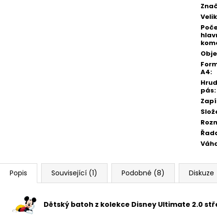
Zna
Veli
Poč
hlav
kom
Obj
For
A4
:
Hrud
pás
:
Zapí
Slož
Roz
Řad
Váh
Popis
Související (1)
Podobné (8)
Diskuze
Dětský batoh z kolekce Disney Ultimate 2.0 stř