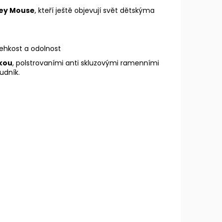
ey Mouse
, kteří ještě objevují svět dětskýma
lehkost a odolnost
kou
, polstrovaními anti skluzovými ramenními
udník.