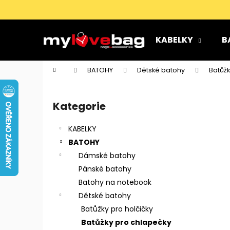
K
Přejít
na
o
obsah
Zpět
Zpět
š
KABELKY
B
do
do
í
k
obchodu
obchodu
Domů
BATOHY
Dětské batohy
Batůž
P
o
Kategorie
Přeskočit
s
kategorie
t
KABELKY
r
BATOHY
a
Dámské batohy
n
Pánské batohy
n
Batohy na notebook
í
Dětské batohy
p
Batůžky pro holčičky
a
Batůžky pro chlapečky