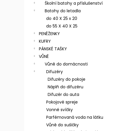
n
Školní batohy a příslušenství
e
Batohy do letadla
l
do 40 X 25 x 20
do 55 X 40 X 25
PENĚŽENKY
KUFRY
PÁNSKÉ TAŠKY
VŮNĚ
Vůně do domácnosti
Difuzéry
Difuzéry do pokoje
Náplň do difuzéru
Difuzér do auta
Pokojové spreje
Vonné svíčky
Parfémovaná voda na látku
Vůně do sušičky