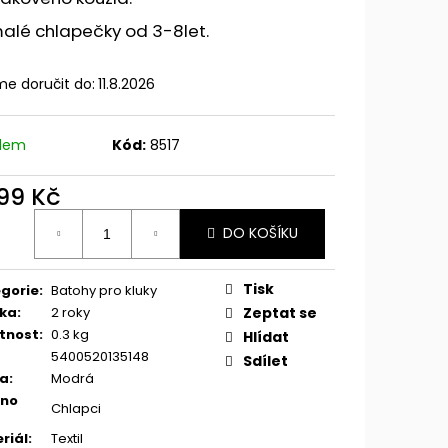
alé chlapečky od 3-8let.
e doručit do:
11.8.2026
adem
Kód:
8517
499 Kč
ná
DO KOŠÍKU
:
Tisk
gorie
:
Batohy pro kluky
ka
:
2 roky
Zeptat se
tnost
:
0.3 kg
Hlídat
5400520135148
Sdílet
va
:
Modrá
eno
Chlapci
riál
:
Textil