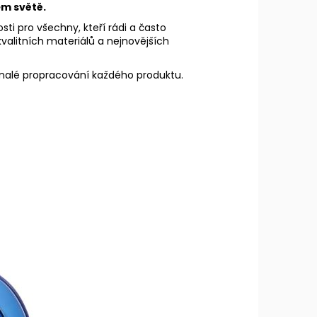
ém světě.
osti pro všechny, kteří rádi a často
kvalitních materiálů a nejnovějších
onalé propracování každého produktu.