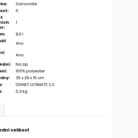
čka
:
Samsonite
kost
:
S
et
ních
1
or
:
em
:
8,5 l
mát
Ano
ní
Ano
nání
:
Na zip
ení
:
100% polyester
měry
:
35 x 26 x 15 cm
a
:
DISNEY ULTIMATE 2.0
a
:
0,3 kg
ední velikost