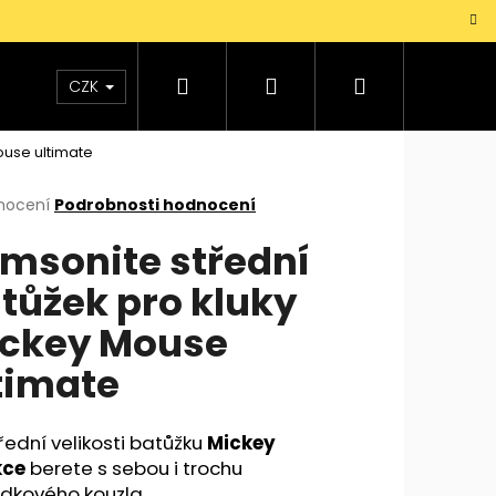
Hledat
Přihlášení
Nákupní
TAŠKY
VŮNĚ
DOPLŇKY
Dárky pro mu
CZK
ouse ultimate
košík
rné
nocení
Podrobnosti hodnocení
cení
msonite střední
ktu
tůžek pro kluky
ckey Mouse
ček.
timate
řední velikosti batůžku
Mickey
kce
berete s sebou i trochu
dkového kouzla.