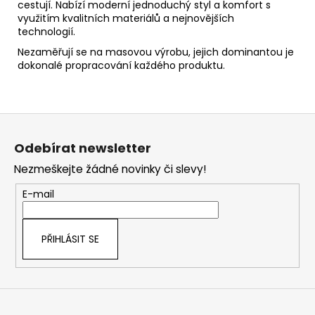
cestují. Nabízí moderní jednoduchý styl a komfort s
využitím kvalitních materiálů a nejnovějších
technologií.
Nezaměřují se na masovou výrobu, jejich dominantou je
dokonalé propracování každého produktu.
Z
á
Odebírat newsletter
p
Nezmeškejte žádné novinky či slevy!
a
t
E-mail
í
PŘIHLÁSIT SE