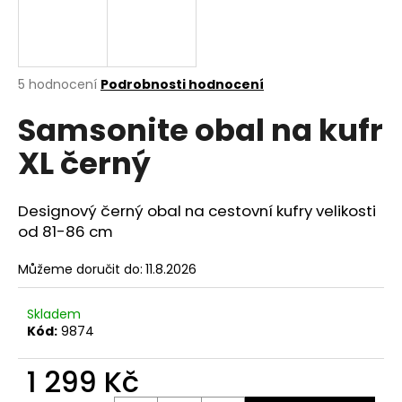
a
j
í
Průměrné
5 hodnocení
Podrobnosti hodnocení
t
hodnocení
?
Samsonite obal na kufr
produktu
je
XL černý
5,0
z
5
hvězdiček.
HLEDAT
Designový černý obal na cestovní kufry velikosti
od 81-86 cm
Můžeme doručit do:
11.8.2026
D
o
Skladem
p
Kód:
9874
o
r
1 299 Kč
u