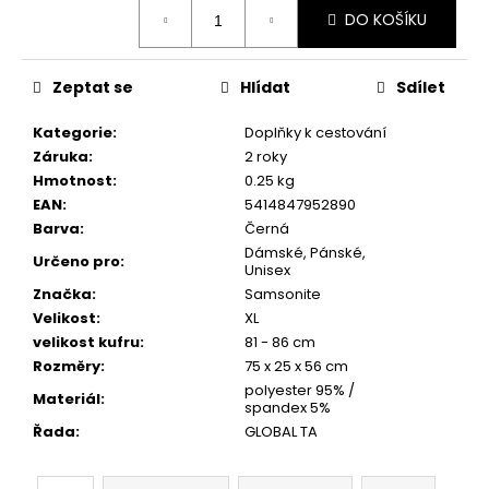
č
Měrná
DO KOŠÍKU
cena:
u
j
e
Zeptat se
Hlídat
Sdílet
m
e
Kategorie
:
Doplňky k cestování
Záruka
:
2 roky
Hmotnost
:
0.25 kg
EAN
:
5414847952890
Barva
:
Černá
Dámské, Pánské,
Určeno pro
:
Unisex
Značka
:
Samsonite
Velikost
:
XL
velikost kufru
:
81 - 86 cm
Rozměry
:
75 x 25 x 56 cm
polyester 95% /
Materiál
:
spandex 5%
Řada
:
GLOBAL TA