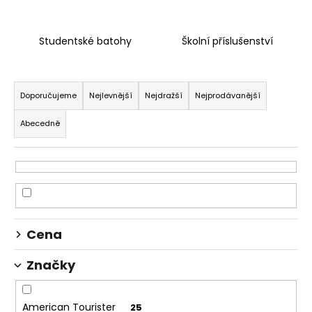
a
j
Studentské batohy
Školní příslušenství
í
t
Ř
?
a
Doporučujeme
Nejlevnější
Nejdražší
Nejprodávanější
z
Abecedně
e
n
HLEDAT
í
p
r
D
o
Cena
o
d
p
u
Značky
o
k
r
t
u
American Tourister
25