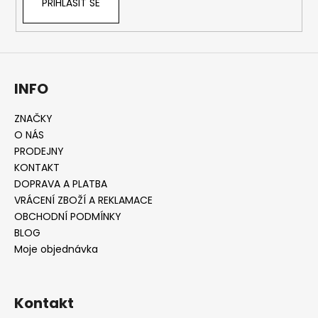
PŘIHLÁSIT SE
v
ý
p
i
s
INFO
u
ZNAČKY
O NÁS
PRODEJNY
KONTAKT
DOPRAVA A PLATBA
VRÁCENÍ ZBOŽÍ A REKLAMACE
OBCHODNÍ PODMÍNKY
BLOG
Moje objednávka
Kontakt