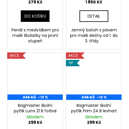
279 Kč
1 850 Kč
DO KOŠÍKU
DETAIL
Penál s medvídkem pro
Jemný batoh s pávem
malé školačky na první
pro malé slečny od 1. do
stupeň
3. třídy.
AKCE
AKCE
TIP
345 KČ
–13 %
345 KČ
–13 %
Bagmaster školní
Bagmaster školní
pytlík Lumi 21 B fotbal
pytlík Prim 24 B levhart
Skladem
Skladem
299 Kč
299 Kč