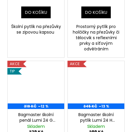
DO KOŠÍKU
DO KOŠÍKU
Školní pytlík na přezůvky
Prostorný pytlík pro
se zipovou kapsou
holčičky na přezůvky či
tělocvik s reflexními
prvky a síťovým
odvětráním
AKCE
AKCE
TIP
319 KČ
–12 %
345 KČ
–13 %
Bagmaster školní
Bagmaster školní
penál Lumi 24 G
pytlík Lumi 24 H
pejsek růžový
medvídek růžový
Skladem
Skladem