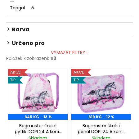
Topgal
3
Barva
Určeno pro
VYMAZAT FILTRY
Položek k zobrazení:
113
V
AKCE
AKCE
ý
TIP
TIP
p
i
s
p
r
345 KČ
–13 %
319 KČ
–12 %
o
Bagmaster školní
Bagmaster školní
pytlík DOPI 24 A koník
penál DOPI 24 A koník
d
růžový
růžový
Skladem
Skladem