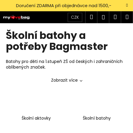
K
Přejít
Doručení ZDARMA při objednávce nad 1500,-
na
o
obsah
Zpět
Zpět
Hledat
Náku
M
Přihlášen
š
CZK
í
košík
C
Školní batohy a
k
o
potřeby Bagmaster
p
o
Batohy pro děti na 1.stupeň ZŠ od českých i zahraničních
t
oblíbených značek.
ř
e
Zobrazit více
b
u
j
e
t
Školní aktovky
Školní batohy
e
n