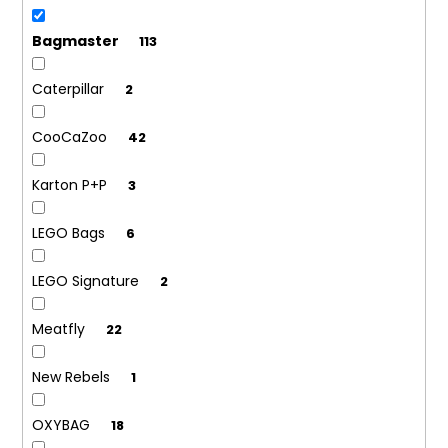
ů
č
u
Bagmaster
113
j
e
m
Caterpillar
2
e
CooCaZoo
42
Karton P+P
3
LEGO Bags
6
LEGO Signature
2
Meatfly
22
New Rebels
1
OXYBAG
18