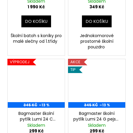
koně DOPI 24A růžový
Skladem
Skladem
1 990 Kč
349 Kč
DO KOŠÍKU
DO KOŠÍKU
Školní batoh s koníky pro
Jednokomorové
malé slečny od 1.třídy
prostorné školní
pouzdro
VÝPRODEJ
AKCE
TIP
345 KČ
–13 %
345 KČ
–13 %
Bagmaster školní
Bagmaster školní
pytlík Lumi 24 C
pytlík Lumi 24 G pejsek
dinosaurus
růžový
Skladem
Skladem
299 Kč
299 Kč