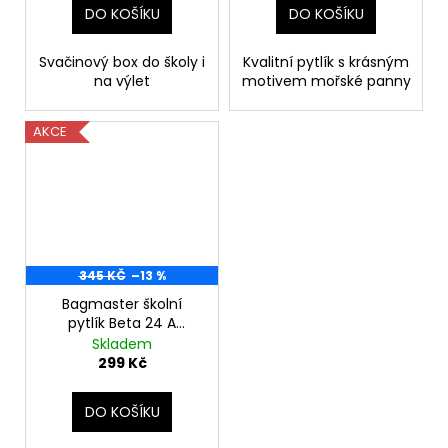
DO KOŠÍKU
DO KOŠÍKU
Svačinový box do školy i
Kvalitní pytlík s krásným
na výlet
motivem mořské panny
AKCE
345 KČ
–13 %
Bagmaster školní
pytlík Beta 24 A
dalmatin
Skladem
299 Kč
DO KOŠÍKU