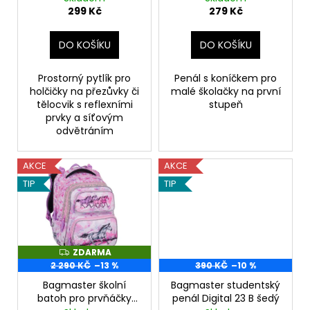
u
299 Kč
279 Kč
k
t
DO KOŠÍKU
DO KOŠÍKU
ů
Prostorný pytlík pro
Penál s koníčkem pro
holčičky na přezůvky či
malé školačky na první
tělocvik s reflexními
stupeň
prvky a síťovým
odvětráním
AKCE
AKCE
TIP
TIP
ZDARMA
Z
D
2 290 KČ
–13 %
390 KČ
–10 %
A
R
Bagmaster školní
Bagmaster studentský
M
batoh pro prvňáčky
penál Digital 23 B šedý
A