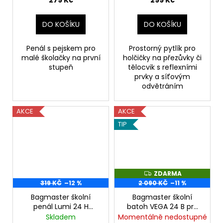
279 Kč
299 Kč
DO KOŠÍKU
DO KOŠÍKU
Penál s pejskem pro
Prostorný pytlík pro
malé školačky na první
holčičky na přezůvky či
stupeň
tělocvik s reflexními
prvky a síťovým
odvětráním
AKCE
AKCE
TIP
ZDARMA
Z
D
319 KČ
–12 %
2 090 KČ
–11 %
A
R
Bagmaster školní
Bagmaster školní
M
penál Lumi 24 H
batoh VEGA 24 B pro
A
medvídek růžový
prvňáčky páv modrý
Skladem
Momentálně nedostupné