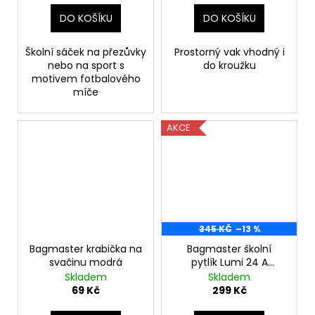
DO KOŠÍKU
DO KOŠÍKU
Školní sáček na přezůvky
Prostorný vak vhodný i
nebo na sport s
do kroužku
motivem fotbalového
míče
AKCE
345 KČ
–13 %
Bagmaster krabička na
Bagmaster školní
svačinu modrá
pytlík Lumi 24 A
mořská panna
Skladem
Skladem
69 Kč
299 Kč