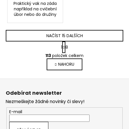
Praktický vak na záda
například na cvičební
úbor nebo do družiny
NAČÍST 15 DALŠÍCH
S
1
8
t
O
r
113
položek celkem
v
á
NAHORU
l
n
k
á
o
d
Z
v
a
á
á
c
Odebírat newsletter
n
p
í
í
Nezmeškejte žádné novinky či slevy!
p
a
r
t
E-mail
v
í
k
y