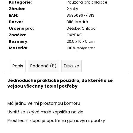
č
Kategorie
:
Pouzdra pro chlapce
u
Záruka
:
2 roky
j
EAN
:
8595096771313
e
Barva
:
Bílá, Modrá
m
Určeno pro
:
Dětské, Chlapci
e
Značka
:
OXYBAG
Rozměry
:
20,5 x 10 x 5 cm
Materiál
:
100% polyester
Popis
Podobné (8)
Diskuze
Jednoduché praktické pouzdro, do kterého se
vejdou všechny školní potřeby
Má jednu velmi prostornou komoru
Uvnitř se skrývá malá kapsička na zip
Prostřední klopa je opatřena gumovými poutky