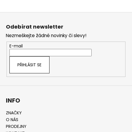
Z
á
Odebírat newsletter
p
Nezmeškejte žádné novinky či slevy!
a
t
E-mail
í
PŘIHLÁSIT SE
INFO
ZNAČKY
O NÁS
PRODEJNY