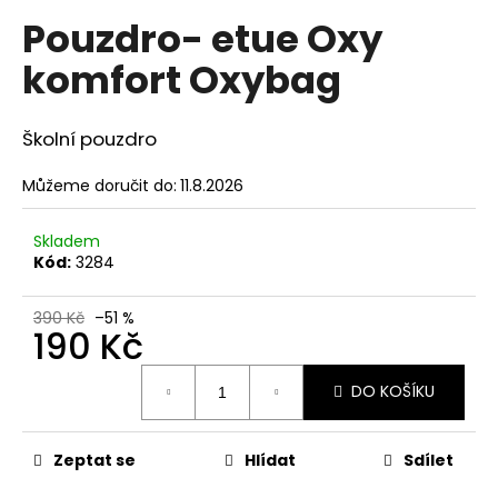
hodnocení
a
Pouzdro- etue Oxy
produktu
je
j
komfort Oxybag
5,0
í
z
t
5
hvězdiček.
Školní pouzdro
?
Můžeme doručit do:
11.8.2026
Skladem
HLEDAT
Kód:
3284
390 Kč
–51 %
190 Kč
D
Měrná
o
DO KOŠÍKU
cena:
p
o
r
Zeptat se
Hlídat
Sdílet
u